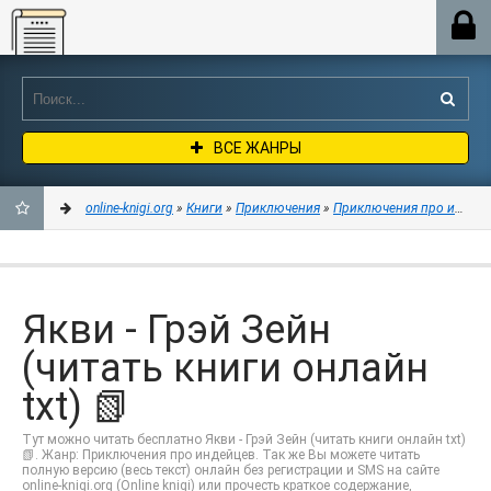
Online-knigi.org
ВСЕ ЖАНРЫ
online-knigi.org
»
Книги
»
Приключения
»
Приключения про индей
ДОБАВИТЬ
В
Якви - Грэй Зейн
ЗАКЛАДКИ
(читать книги онлайн
txt) 📗
Тут можно читать бесплатно Якви - Грэй Зейн (читать книги онлайн txt)
📗. Жанр: Приключения про индейцев. Так же Вы можете читать
полную версию (весь текст) онлайн без регистрации и SMS на сайте
online-knigi.org (Online knigi) или прочесть краткое содержание,