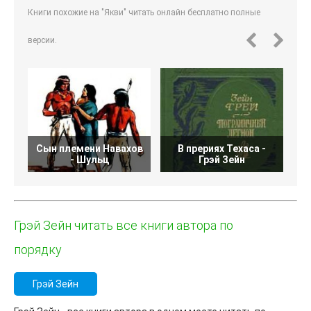
Книги похожие на "Якви" читать онлайн бесплатно полные
версии.
Сын племени Навахов
В прериях Техаса -
П
- Шульц
Грэй Зейн
Грэй Зейн читать все книги автора по
порядку
Грэй Зейн