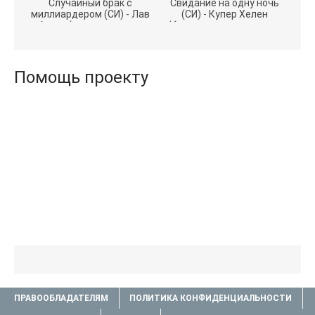
Случайный брак с
Свидание на одну ночь
миллиардером (СИ) - Лав
(СИ) - Купер Хелен
Агата (полная версия
(бесплатные серии книг
книги TXT) 📗
.txt) 📗
Помощь проекту
ПРАВООБЛАДАТЕЛЯМ
ПОЛИТИКА КОНФИДЕНЦИАЛЬНОСТИ