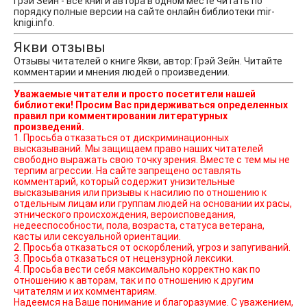
Грэй Зейн - все книги автора в одном месте читать по
порядку полные версии на сайте онлайн библиотеки mir-
knigi.info.
Якви отзывы
Отзывы читателей о книге Якви, автор: Грэй Зейн. Читайте
комментарии и мнения людей о произведении.
Уважаемые читатели и просто посетители нашей
библиотеки! Просим Вас придерживаться определенных
правил при комментировании литературных
произведений.
1. Просьба отказаться от дискриминационных
высказываний. Мы защищаем право наших читателей
свободно выражать свою точку зрения. Вместе с тем мы не
терпим агрессии. На сайте запрещено оставлять
комментарий, который содержит унизительные
высказывания или призывы к насилию по отношению к
отдельным лицам или группам людей на основании их расы,
этнического происхождения, вероисповедания,
недееспособности, пола, возраста, статуса ветерана,
касты или сексуальной ориентации.
2. Просьба отказаться от оскорблений, угроз и запугиваний.
3. Просьба отказаться от нецензурной лексики.
4. Просьба вести себя максимально корректно как по
отношению к авторам, так и по отношению к другим
читателям и их комментариям.
Надеемся на Ваше понимание и благоразумие. С уважением,