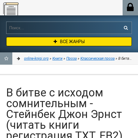
Online-knigi.org
ВСЕ ЖАНРЫ
online-knigi.org
»
Книги
»
Проза
»
Классическая проза
» В битве с 
ДОБАВИТЬ
В
В битве с исходом
ЗАКЛАДКИ
сомнительным -
Стейнбек Джон Эрнст
(читать книги
регистрация TXT, FB2)