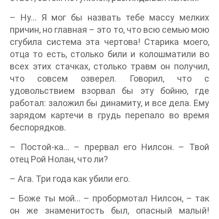
– Ну… Я мог бы назвать тебе массу мелких
причин, но главная – это то, что всю семью мою
сгубила система эта чертова! Старика моего,
отца то есть, столько били и колошматили во
всех этих стачках, столько травм он получил,
что совсем озверел. Говорил, что с
удовольствием взорвал бы эту бойню, где
работал: заложил бы динамиту, и все дела. Ему
зарядом картечи в грудь перепало во время
беспорядков.
– Постой-ка… – прервал его Нилсон. – Твой
отец Рой Нолан, что ли?
– Ага. Три года как убили его.
– Боже ты мой… – пробормотал Нилсон, – так
он же знаменитость был, опасный малый!