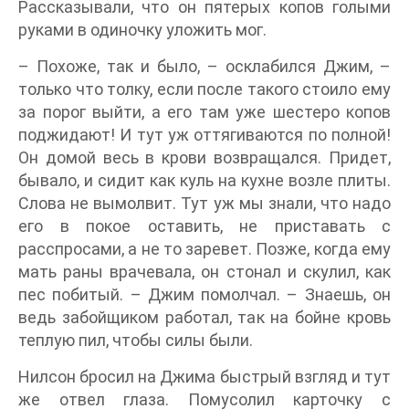
Рассказывали, что он пятерых копов голыми
руками в одиночку уложить мог.
– Похоже, так и было, – осклабился Джим, –
только что толку, если после такого стоило ему
за порог выйти, а его там уже шестеро копов
поджидают! И тут уж оттягиваются по полной!
Он домой весь в крови возвращался. Придет,
бывало, и сидит как куль на кухне возле плиты.
Слова не вымолвит. Тут уж мы знали, что надо
его в покое оставить, не приставать с
расспросами, а не то заревет. Позже, когда ему
мать раны врачевала, он стонал и скулил, как
пес побитый. – Джим помолчал. – Знаешь, он
ведь забойщиком работал, так на бойне кровь
теплую пил, чтобы силы были.
Нилсон бросил на Джима быстрый взгляд и тут
же отвел глаза. Помусолил карточку с