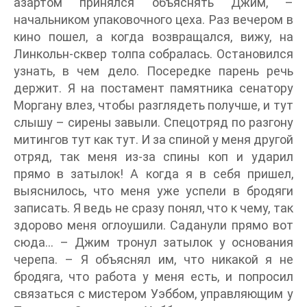
азартом принялся объяснять Джим, –
начальником упаковочного цеха. Раз вечером в
кино пошел, а когда возвращался, вижу, на
Линкольн-сквер толпа собралась. Остановился
узнать, в чем дело. Посередке парень речь
держит. Я на постамент памятника сенатору
Моргану влез, чтобы разглядеть получше, и тут
слышу – сирены завыли. Спецотряд по разгону
митингов тут как тут. И за спиной у меня другой
отряд, так меня из-за спины коп и ударил
прямо в затылок! А когда я в себя пришел,
выяснилось, что меня уже успели в бродяги
записать. Я ведь не сразу понял, что к чему, так
здорово меня оглоушили. Саданули прямо вот
сюда… – Джим тронул затылок у основания
черепа. – Я объяснял им, что никакой я не
бродяга, что работа у меня есть, и попросил
связаться с мистером Уэббом, управляющим у