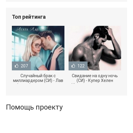
Топ рейтинга
207
122
Случайный брак с
Свидание на одну ночь
миллиардером (СИ) - Лав
(СИ) - Купер Хелен
Агата (полная версия
(бесплатные серии книг
книги TXT) 📗
.txt) 📗
Помощь проекту