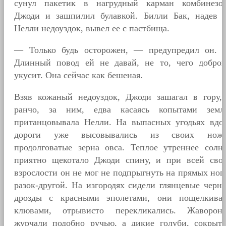
сунул пакетик в нагрудный карман комбинезо
Джоди и зашпилил булавкой. Билли Бак, надев 
Нелли недоуздок, вывел ее с пастбища.
— Только будь осторожен, — предупредил он.
Длинный повод ей не давай, не то, чего доброг
укусит. Она сейчас как бешеная.
Взяв кожаный недоуздок, Джоди зашагал в гору,
ранчо, за ним, едва касаясь копытами земл
пританцовывала Нелли. На выпасных угодьях вдо
дороги уже высовывались из своих нож
продолговатые зерна овса. Теплое утреннее солн
приятно щекотало Джоди спину, и при всей сво
взрослости он не мог не подпрыгнуть на прямых ног
разок-другой. На изгородях сидели глянцевые черн
дрозды с красными эполетами, они пощелкива
клювами, отрывисто перекликались. Жаворон
журчали подобно ручью, а дикие голуби, сокрыт