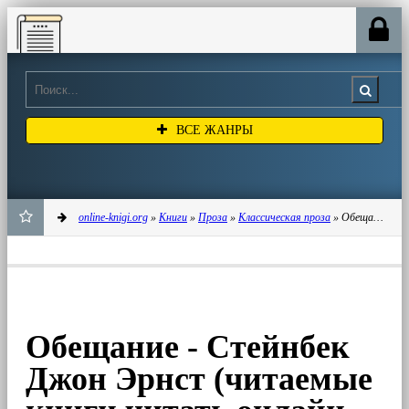
Online-knigi.org
ВСЕ ЖАНРЫ
online-knigi.org
»
Книги
»
Проза
»
Классическая проза
» Обещание - Стейнбек Джон Эрнст (читаемые книги читать онлайн бесплатно полные .TXT) 📗
ДОБАВИТЬ
В
ЗАКЛАДКИ
Обещание - Стейнбек
Джон Эрнст (читаемые