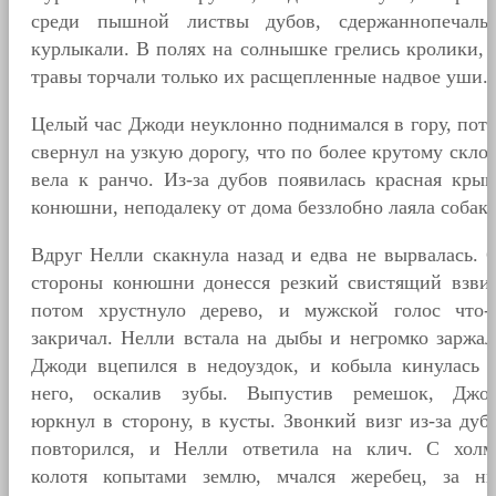
среди пышной листвы дубов, сдержаннопечаль
курлыкали. В полях на солнышке грелись кролики, 
травы торчали только их расщепленные надвое уши.
Целый час Джоди неуклонно поднимался в гору, пот
свернул на узкую дорогу, что по более крутому скло
вела к ранчо. Из-за дубов появилась красная кры
конюшни, неподалеку от дома беззлобно лаяла собака
Вдруг Нелли скакнула назад и едва не вырвалась. 
стороны конюшни донесся резкий свистящий взвиз
потом хрустнуло дерево, и мужской голос что-
закричал. Нелли встала на дыбы и негромко заржал
Джоди вцепился в недоуздок, и кобыла кинулась 
него, оскалив зубы. Выпустив ремешок, Джо
юркнул в сторону, в кусты. Звонкий визг из-за дуб
повторился, и Нелли ответила на клич. С холм
колотя копытами землю, мчался жеребец, за н