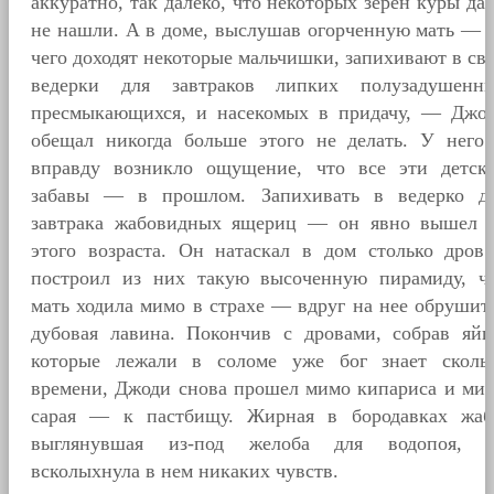
аккуратно, так далеко, что некоторых зерен куры да
не нашли. А в доме, выслушав огорченную мать — 
чего доходят некоторые мальчишки, запихивают в св
ведерки для завтраков липких полузадушенн
пресмыкающихся, и насекомых в придачу, — Джо
обещал никогда больше этого не делать. У него
вправду возникло ощущение, что все эти детск
забавы — в прошлом. Запихивать в ведерко д
завтрака жабовидных ящериц — он явно вышел 
этого возраста. Он натаскал в дом столько дров
построил из них такую высоченную пирамиду, ч
мать ходила мимо в страхе — вдруг на нее обрушит
дубовая лавина. Покончив с дровами, собрав яйц
которые лежали в соломе уже бог знает сколь
времени, Джоди снова прошел мимо кипариса и ми
сарая — к пастбищу. Жирная в бородавках жаб
выглянувшая из-под желоба для водопоя, 
всколыхнула в нем никаких чувств.