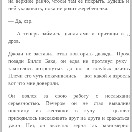
на верхнее ранчо, чтобы там ее покрыть. Будешь и 
ней ухаживать, пока не родит жеребеночка.
— Да, сэр.
— А теперь займись цыплятами и притащи в д
дров.
Джоди не заставил отца повторять дважды. Прохо
позади Билли Бака, он едва не протянул руку
захотелось дотронуться до ног в голубых джинса
Плечи его чуть покачивались — вот какой я взрослы
вот что мне доверили.
Он взялся за свою работу с неслыханн
серьезностью. Вечером он не стал вывалива
пшеницу из жестянки в кучу — цыплят
приходилось наскакивать друг на друга и сражаться 
ужин. Нет, он высыпал зерна так равномерно