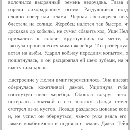
волочился выдранный ремень недоуздка. Глаза е
горели лихорадочным огнем. Раздувшиеся нозд
словно извергали пламя. Черная лоснящаяся шку
блестела на солнце. Жеребец налетел так быстро, чт
доскакав до кобылы, не сумел сбавить ход. Уши Нел
прижались к голове; крутнувшись на месте, о
лягнула пронесшегося мимо жеребца. Тот развернулс
встал на дыбы. Ударил кобылу передним копытом, о
пошатнулась, и он расцарапал ей шею зубами, на н
выступила кровь.
Настроение у Нелли вмиг переменилось. Она внезап
обернулась кокетливой дамой. Ущипнула губа
изогнутую шею жеребца. Обошла вокруг него
потерлась лопаткой о его лопатку. Джоди стоял
смотрел из-за кустов. Позади раздалось цоканье копы
и, не успел он обернуться, чья-то рука взяла его 
лямки комбинезона и подняла с земли. Джесс Тейл