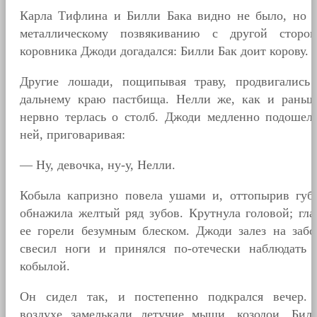
Карла Тифлина и Билли Бака видно не было, но 
металлическому позвякиванию с другой сторо
коровника Джоди догадался: Билли Бак доит корову.
Другие лошади, пощипывая траву, продвигались
дальнему краю пастбища. Нелли же, как и раньш
нервно терлась о столб. Джоди медленно подошел
ней, приговаривая:
— Ну, девочка, ну-у, Нелли.
Кобыла капризно повела ушами и, оттопырив губ
обнажила желтый ряд зубов. Крутнула головой; гла
ее горели безумным блеском. Джоди залез на забо
свесил ноги и принялся по-отечески наблюдать 
кобылой.
Он сидел так, и постепенно подкрался вечер.
воздухе замелькали летучие мыши, козодои. Бил