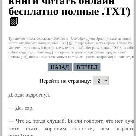
книги читать онлайн
бесплатно полные .TXT)
📗
Тут можно читать бесплатно Обещание - Стейнбек Джон Эрнст (читаемые книги
читать онлайн бесплатно полные .TXT) 📗. Жанр: Классическая проза. Так же Вы
можете читать полную версию (весь текст) онлайн без регистрации и SMS на сайте
online-knigi.org (Online knigi) или прочесть краткое содержание, предисловие
(аннотацию), описание и ознакомиться с отзывами (комментариями) о произведени
НАЗАД
ВПЕРЕД
Перейти на страницу:
Джоди вздрогнул.
— Да, сэр.
— Что ж, тогда слушай. Билли говорит, что нет луч
пути стать хорошим конюхом, чем вырасти
жеребенка.