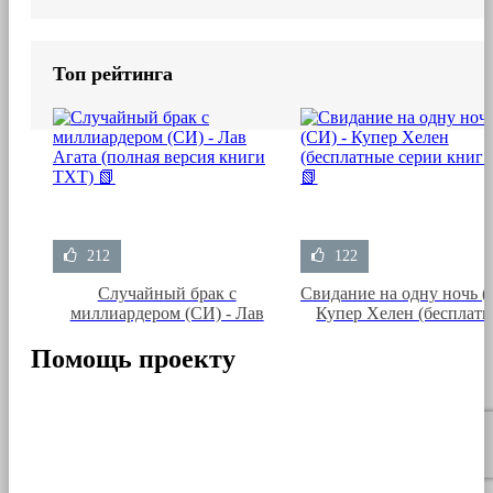
Топ рейтинга
212
122
Случайный брак с
Свидание на одну ночь (
миллиардером (СИ) - Лав
Купер Хелен (бесплат
Агата (полная версия книги
серии книг .txt) 📗
TXT) 📗
Помощь проекту