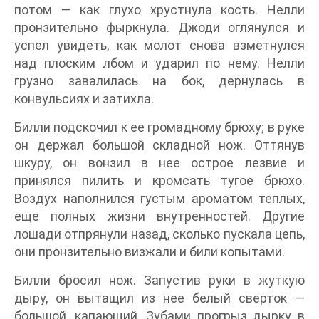
потом — как глухо хрустнула кость. Нелли
пронзительно фыркнула. Джоди оглянулся и
успел увидеть, как молот снова взметнулся
над плоским лбом и ударил по нему. Нелли
грузно завалилась на бок, дернулась в
конвульсиях и затихла.
Билли подскочил к ее громадному брюху; в руке
он держал большой складной нож. Оттянув
шкуру, он вонзил в нее острое лезвие и
принялся пилить и кромсать тугое брюхо.
Воздух наполнился густым ароматом теплых,
еще полных жизни внутренностей. Другие
лошади отпрянули назад, сколько пускала цепь,
они пронзительно визжали и били копытами.
Билли бросил нож. Запустив руки в жуткую
дыру, он вытащил из нее белый сверток —
большой, капающий. Зубами прогрыз дырку в