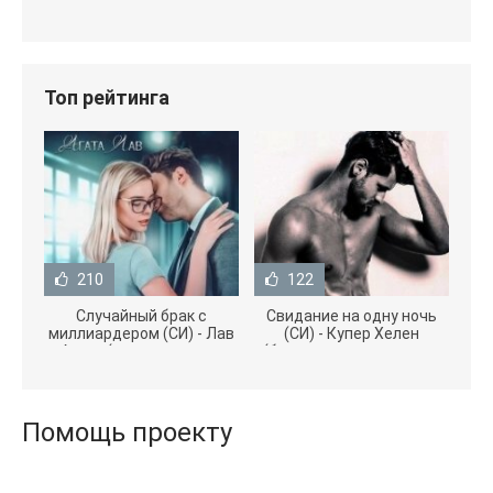
Топ рейтинга
210
122
Случайный брак с
Свидание на одну ночь
миллиардером (СИ) - Лав
(СИ) - Купер Хелен
Агата (полная версия
(бесплатные серии книг
книги TXT) 📗
.txt) 📗
Помощь проекту