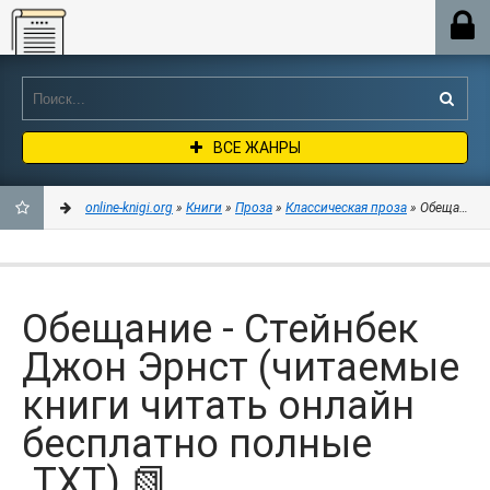
Online-knigi.org
ВСЕ ЖАНРЫ
online-knigi.org
»
Книги
»
Проза
»
Классическая проза
» Обещание -
ДОБАВИТЬ
В
Обещание - Стейнбек
ЗАКЛАДКИ
Джон Эрнст (читаемые
книги читать онлайн
бесплатно полные
.TXT) 📗