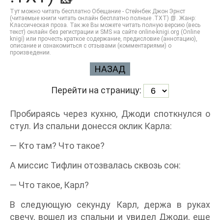
Тут можно читать бесплатно Обещание - Стейнбек Джон Эрнст
(читаемые книги читать онлайн бесплатно полные .TXT) 📗. Жанр:
Классическая проза. Так же Вы можете читать полную версию (весь
текст) онлайн без регистрации и SMS на сайте online-knigi.org (Online
knigi) или прочесть краткое содержание, предисловие (аннотацию),
описание и ознакомиться с отзывами (комментариями) о
произведении.
НАЗАД
Перейти на страницу:
Пробираясь через кухню, Джоди споткнулся о
стул. Из спальни донесся оклик Карла:
— Кто там? Что такое?
А миссис Тифлин отозвалась сквозь сон:
— Что такое, Карл?
В следующую секунду Карл, держа в руках
свечу, вошел из спальни и увидел Джоди, еще