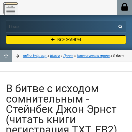
Online-knigi.org
ВСЕ ЖАНРЫ
online-knigi.org
»
Книги
»
Проза
»
Классическая проза
» В битве с 
ДОБАВИТЬ
В
В битве с исходом
ЗАКЛАДКИ
сомнительным -
Стейнбек Джон Эрнст
(читать книги
регистрация TXT, FB2)