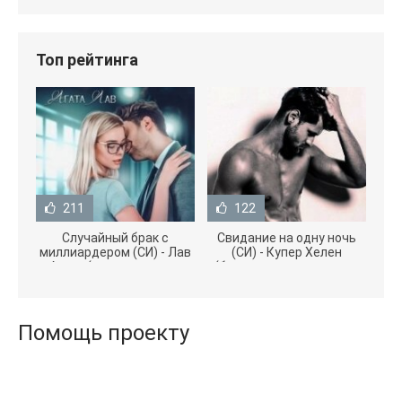
Топ рейтинга
211
122
Случайный брак с
Свидание на одну ночь
миллиардером (СИ) - Лав
(СИ) - Купер Хелен
Агата (полная версия
(бесплатные серии книг
книги TXT) 📗
.txt) 📗
Помощь проекту