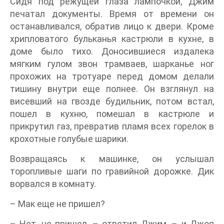
Сидя под режущей глаза лампочкой, Джим
печатал документы. Время от времени он
останавливался, обратив лицо к двери. Кроме
хрипловатого бульканья кастрюли в кухне, в
доме было тихо. Доносившиеся издалека
мягким гулом звон трамваев, шарканье ног
прохожих на тротуаре перед домом делали
тишину внутри еще полнее. Он взглянул на
висевший на гвозде будильник, потом встал,
пошел в кухню, помешал в кастрюле и
прикрутил газ, превратив пламя всех горелок в
крохотные голубые шарики.
Возвращаясь к машинке, он услышал
торопливые шаги по гравийной дорожке. Дик
ворвался в комнату.
– Мак еще не пришел?
– Нет, не пришел, – ответил Джим, – и Джоя