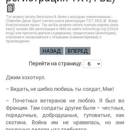
📗
Тут можно читать бесплатно В битве с исходом сомнительным -
Стейнбек Джон Эрнст (читать книги регистрация TXT, FB2) 📗. Жанр:
Классическая проза. Так же Вы можете читать полную версию (весь
текст) онлайн без регистрации и SMS на сайте online-knigi.org (Online
knigi) или прочесть краткое содержание, предисловие (аннотацию),
описание и ознакомиться с отзывами (комментариями) о
произведении.
НАЗАД
ВПЕРЕД
Перейти на страницу:
Джим хохотнул.
– Видать, не шибко любишь ты солдат, Мак!
– Почетных ветеранов не люблю. Я был во
Франции. Там солдаты другие были – честные,
порядочные, добродушные, туповатые, как
скотина. Война им не нравилась, но они
послушно делали, что требуется.