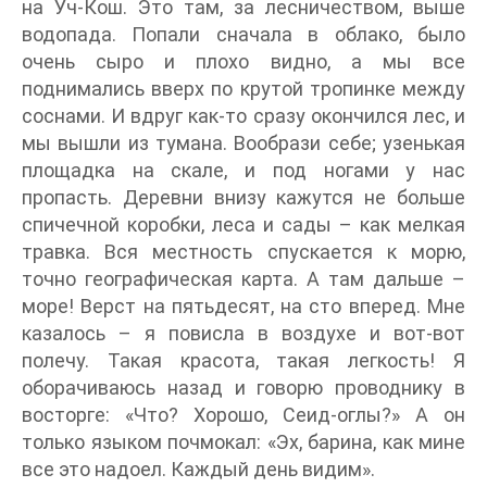
на Уч-Кош. Это там, за лесничеством, выше
водопада. Попали сначала в облако, было
очень сыро и плохо видно, а мы все
поднимались вверх по крутой тропинке между
соснами. И вдруг как-то сразу окончился лес, и
мы вышли из тумана. Вообрази себе; узенькая
площадка на скале, и под ногами у нас
пропасть. Деревни внизу кажутся не больше
спичечной коробки, леса и сады – как мелкая
травка. Вся местность спускается к морю,
точно географическая карта. А там дальше –
море! Верст на пятьдесят, на сто вперед. Мне
казалось – я повисла в воздухе и вот-вот
полечу. Такая красота, такая легкость! Я
оборачиваюсь назад и говорю проводнику в
восторге: «Что? Хорошо, Сеид-оглы?» А он
только языком почмокал: «Эх, барина, как мине
все это надоел. Каждый день видим».