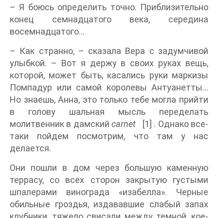
– Я боюсь определить точно. Приблизительно
конец семнадцатого века, середина
восемнадцатого…
– Как странно, – сказала Вера с задумчивой
улыбкой. – Вот я держу в своих руках вещь,
которой, может быть, касались руки маркизы
Помпадур или самой королевы Антуанетты…
Но знаешь, Анна, это только тебе могла прийти
в голову шальная мысль переделать
молитвенник в дамский
carnet
[1] . Однако все-
таки пойдем посмотрим, что там у нас
делается.
Они пошли в дом через большую каменную
террасу, со всех сторон закрытую густыми
шпалерами винограда «изабелла». Черные
обильные гроздья, издававшие слабый запах
клубники, тяжело свисали между темной, кое-