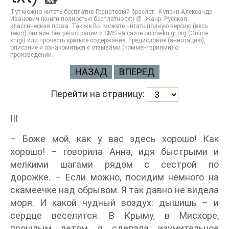
Тут можно читать бесплатно Гранатовый браслет - Куприн Александр
Иванович (книги полностью бесплатно txt) 📗. Жанр: Русская
классическая проза. Так же Вы можете читать полную версию (весь
текст) онлайн без регистрации и SMS на сайте online-knigi.org (Online
knigi) или прочесть краткое содержание, предисловие (аннотацию),
описание и ознакомиться с отзывами (комментариями) о
произведении.
НАЗАД
ВПЕРЕД
Перейти на страницу:
III
– Боже мой, как у вас здесь хорошо! Как
хорошо! – говорила Анна, идя быстрыми и
мелкими шагами рядом с сестрой по
дорожке. – Если можно, посидим немного на
скамеечке над обрывом. Я так давно не видела
моря. И какой чудный воздух: дышишь – и
сердце веселится. В Крыму, в Мисхоре,
прошлым летом я сделала изумительное