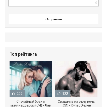
0
Отправить
Топ рейтинга
209
122
Случайный брак с
Свидание на одну ночь
миллиардером (СИ) - Лав
(СИ) - Купер Хелен