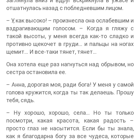
заглянула вниз и вдруг вскрикнула в ужасе и
отшатнулась назад с побледневшим лицом.
– У, как высоко! – произнесла она ослабевшим и
вздрагивающим голосом. – Когда я гляжу с
такой высоты, у меня всегда как-то сладко и
противно щекочет в груди… и пальцы на ногах
щемит… И все-таки тянет, тянет…
Она хотела еще раз нагнуться над обрывом, но
сестра остановила ее.
– Анна, дорогая моя, ради бога! У меня у самой
голова кружится, когда ты так делаешь. Прошу
тебя, сядь.
– Ну хорошо, хорошо, села… Но ты только
посмотри, какая красота, какая радость –
просто глаз не насытится. Если бы ты знала,
как я благодарна богу за все чудеса, которые