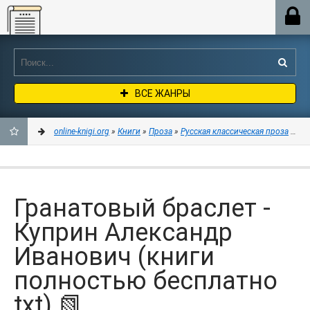
Online-knigi.org
ВСЕ ЖАНРЫ
online-knigi.org
»
Книги
»
Проза
»
Русская классическая проза
» Гра
ДОБАВИТЬ
В
Гранатовый браслет -
ЗАКЛАДКИ
Куприн Александр
Иванович (книги
полностью бесплатно
txt) 📗