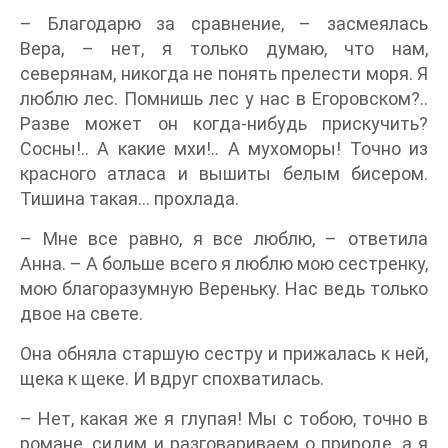
– Благодарю за сравнение, – засмеялась
Вера, – нет, я только думаю, что нам,
северянам, никогда не понять прелести моря. Я
люблю лес. Помнишь лес у нас в Егоровском?..
Разве может он когда-нибудь прискучить?
Сосны!.. А какие мхи!.. А мухоморы! Точно из
красного атласа и вышиты белым бисером.
Тишина такая… прохлада.
– Мне все равно, я все люблю, – ответила
Анна. – А больше всего я люблю мою сестренку,
мою благоразумную Вереньку. Нас ведь только
двое на свете.
Она обняла старшую сестру и прижалась к ней,
щека к щеке. И вдруг спохватилась.
– Нет, какая же я глупая! Мы с тобою, точно в
романе, сидим и разговариваем о природе, а я