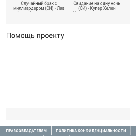
Случайный брак с
Свидание на одну ночь
миллиардером (СИ) - Лав
(СИ) - Купер Хелен
Агата (полная версия
(бесплатные серии книг
книги TXT) 📗
.txt) 📗
Помощь проекту
ПРАВООБЛАДАТЕЛЯМ
ПОЛИТИКА КОНФИДЕНЦИАЛЬНОСТИ