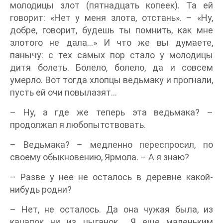
молодицы злот (пятнадцать копеек). Та ей
говорит: «Нет у меня злота, отстань». – «Ну,
добре, говорит, будешь ты помнить, как мне
злотого не дала…» И что же вы думаете,
панычу: с тех самых пор стало у молодицы
дитя болеть. Болело, болело, да и совсем
умерло. Вот тогда хлопцы ведьмаку и прогнали,
пусть ей очи повылазят…
– Ну, а где же теперь эта ведьмака? –
продолжал я любопытствовать.
– Ведьмака? – медленно переспросил, по
своему обыкновению, Ярмола. – А я знаю?
– Разве у нее не осталось в деревне какой-
нибудь родни?
– Нет, не осталось. Да она чужая была, из
кацапок чи из цыганок… Я еще маленьким