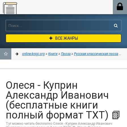
Online-knigi.org
ВСЕ ЖАНРЫ
online-knigi.org
»
Книги
»
Проза
»
Русская классическая проза
» Оле
ДОБАВИТЬ
В
Олеся - Куприн
ЗАКЛАДКИ
Александр Иванович
(бесплатные книги
полный формат TXT) 📗
Тут можно читать бесплатно Олеся - Куприн Александр Иванович