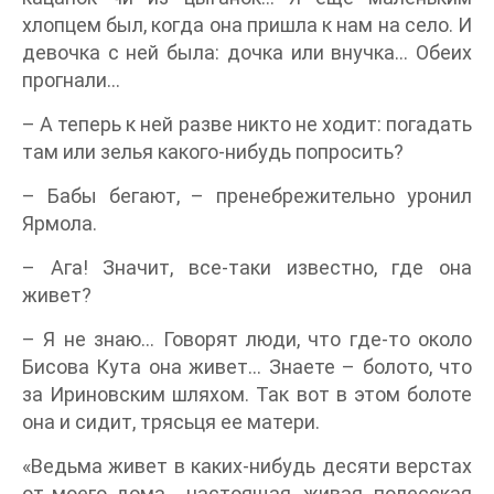
хлопцем был, когда она пришла к нам на село. И
девочка с ней была: дочка или внучка… Обеих
прогнали…
– А теперь к ней разве никто не ходит: погадать
там или зелья какого-нибудь попросить?
– Бабы бегают, – пренебрежительно уронил
Ярмола.
– Ага! Значит, все-таки известно, где она
живет?
– Я не знаю… Говорят люди, что где-то около
Бисова Кута она живет… Знаете – болото, что
за Ириновским шляхом. Так вот в этом болоте
она и сидит, трясьця ее матери.
«Ведьма живет в каких-нибудь десяти верстах
от моего дома… настоящая, живая, полесская