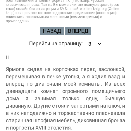
(бесплатные книги полный формат TXT) 📗. Жанр: Русская
классическая проза. Так же Вы можете читать полную версию (весь
текст) онлайн без регистрации и SMS на сайте online-knigi.org (Online
knigi) или прочесть краткое содержание, предисловие (аннотацию),
описание и ознакомиться с отзывами (комментариями) о
произведении.
НАЗАД
ВПЕРЕД
Перейти на страницу:
II
Ярмола сидел на корточках перед заслонкой,
перемешивая в печке уголья, а я ходил взад и
вперед по диагонали моей комнаты. Из всех
двенадцати комнат огромного помещичьего
дома я занимал только одну, бывшую
диванную. Другие стояли запертыми на ключ, и
в них неподвижно и торжественно плесневела
старинная штофная мебель, диковинная бронза
и портреты XVIII столетия.