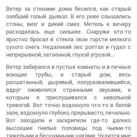
Ветер за стенами дома бесился, как старый
озябший голый дьявол. В его реве слышались
стоны, визг и дикий смех. Метель к вечеру
расходилась еще сильнее. Снаружи кто-то
яростно бросал в стекла окон горсти мелкого
сухого снега. Недалекий лес роптал и гудел с
непрерывной, затаенной, глухой угрозой…
Ветер забирался в пустые комнаты и в печные
воющие трубы, и старый дом, весь
расшатанный, дырявый, полуразвалившийся,
вдруг оживлялся странными звуками, к
которым я прислушивался с невольной
тревогой. Вот точно вздохнуло что-то в белой
зале, вздохнуло глубоко, прерывисто, печально.
Вот заходили и заскрипели где-то далеко
высохшие гнилые половицы под чьими-то
тяжелыми и бесшумными шагами. Чудится мне