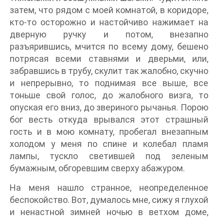
затем, что рядом с моей комнатой, в коридоре,
кто-то осторожно и настойчиво нажимает на
дверную ручку и потом, внезапно
разъярившись, мчится по всему дому, бешено
потрясая всеми ставнями и дверьми, или,
забравшись в трубу, скулит так жалобно, скучно
и непрерывно, то поднимая все выше, все
тоньше свой голос, до жалобного визга, то
опуская его вниз, до звериного рычанья. Порою
бог весть откуда врывался этот страшный
гость и в мою комнату, пробегал внезапным
холодом у меня по спине и колебал пламя
лампы, тускло светившей под зеленым
бумажным, обгоревшим сверху абажуром.
На меня нашло странное, неопределенное
беспокойство. Вот, думалось мне, сижу я глухой
и ненастной зимней ночью в ветхом доме,