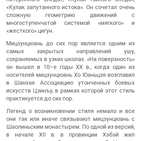
«Кулак запутанного истока». Он сочетал очень
сложную геометрию движений с
многоступенчатой системой «мягкого» и
«жесткого» цигун.
Мицзунцюань до сих пор является одним из
самых закрытых направлений ушу,
сохраняемых в узких школах. «На поверхность»
он вышел в 10–е годы XX в., когда один из
носителей мицзунцюань Хо Юаньцзя возглавил
в Шанхае Ассоциацию утонченных боевых
искусств Цзинъу, в рамках которой этот стиль
практикуется до сих пор.
Легенд о возникновении стиля немало и все
они так или иначе связывают мицзунцюань с
Шаолиньским монастырем. По одной из версий,
в начале XII в. в провинции Хэбэй жил