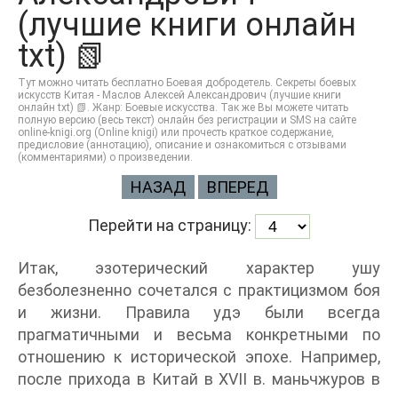
(лучшие книги онлайн
txt) 📗
Тут можно читать бесплатно Боевая добродетель. Секреты боевых
искусств Китая - Маслов Алексей Александрович (лучшие книги
онлайн txt) 📗. Жанр: Боевые искусства. Так же Вы можете читать
полную версию (весь текст) онлайн без регистрации и SMS на сайте
online-knigi.org (Online knigi) или прочесть краткое содержание,
предисловие (аннотацию), описание и ознакомиться с отзывами
(комментариями) о произведении.
НАЗАД
ВПЕРЕД
Перейти на страницу:
Итак, эзотерический характер ушу
безболезненно сочетался с практицизмом боя
и жизни. Правила удэ были всегда
прагматичными и весьма конкретными по
отношению к исторической эпохе. Например,
после прихода в Китай в XVII в. маньчжуров в