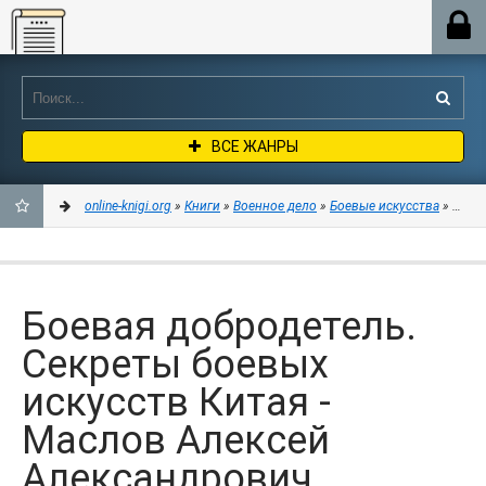
Online-knigi.org
ВСЕ ЖАНРЫ
online-knigi.org
»
Книги
»
Военное дело
»
Боевые искусства
» Боева
ДОБАВИТЬ
В
Боевая добродетель.
ЗАКЛАДКИ
Секреты боевых
искусств Китая -
Маслов Алексей
Александрович