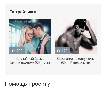
Топ рейтинга
209
122
Случайный брак с
Свидание на одну ночь
миллиардером (СИ) - Лав
(СИ) - Купер Хелен
Агата (полная версия
(бесплатные серии книг
книги TXT) 📗
.txt) 📗
Помощь проекту