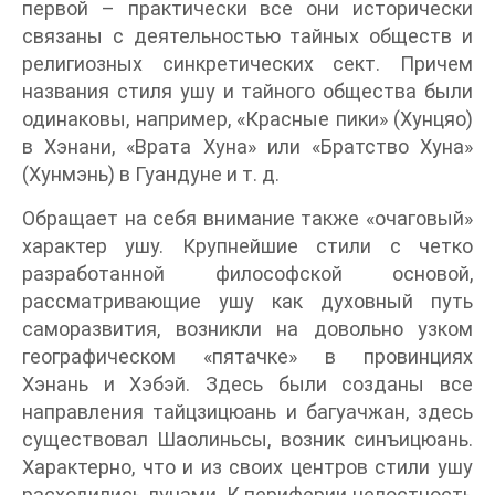
первой – практически все они исторически
связаны с деятельностью тайных обществ и
религиозных синкретических сект. Причем
названия стиля ушу и тайного общества были
одинаковы, например, «Красные пики» (Хунцяо)
в Хэнани, «Врата Хуна» или «Братство Хуна»
(Хунмэнь) в Гуандуне и т. д.
Обращает на себя внимание также «очаговый»
характер ушу. Крупнейшие стили с четко
разработанной философской основой,
рассматривающие ушу как духовный путь
саморазвития, возникли на довольно узком
географическом «пятачке» в провинциях
Хэнань и Хэбэй. Здесь были созданы все
направления тайцзицюань и багуачжан, здесь
существовал Шаолиньсы, возник синъицюань.
Характерно, что и из своих центров стили ушу
расходились лучами. К периферии целостность