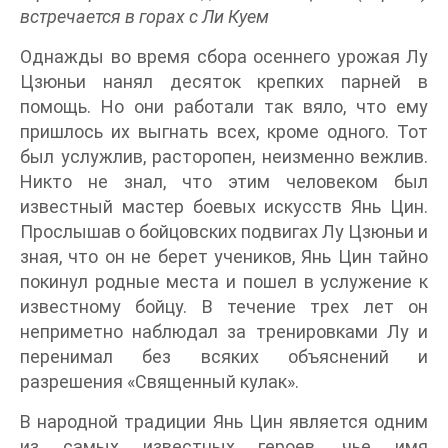
встречается в горах с Ли Куем
Однажды во время сбора осеннего урожая Лу
Цзюньи нанял десяток крепких парней в
помощь. Но они работали так вяло, что ему
пришлось их выгнать всех, кроме одного. Тот
был услужлив, расторопен, неизменно вежлив.
Никто не знал, что этим человеком был
известный мастер боевых искусств Янь Цин.
Прослышав о бойцовских подвигах Лу Цзюньи и
зная, что он не берет учеников, Янь Цин тайно
покинул родные места и пошел в услужение к
известному бойцу. В течение трех лет он
неприметно наблюдал за тренировками Лу и
перенимал без всяких объяснений и
разрешения «Священный кулак».
В народной традиции Янь Цин является одним
из самых известных героев, чье имя