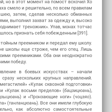
й, но в этот момент на помост вскочил Хо
аха смело и решительно, по всем правилам
 шею, затем, сделав несколько обманных
ми, выполнил захват за одежду и, высоко
однимает треножник». Упав, монах тотчас
ишлось признать себя побежденным [391].
остойным преемником и передал ему школу.
е школы еще строже, чем его отец. Лишь
воими преемниками. Оба они неоднократно
ними победу.
явление в боевых искусствах – начали
 сразу нескольких крупных направлений.
мегастилей» «Кулак сквозной подготовки»
и «Кулак восьми пределов» (
бацзицюань
),
цзыцюань
) и «Пронзающие ноги» (
чоцзяо
).
а» (
танланцюань
). Все они имели глубокую
льно, как абсолютно самостоятельные