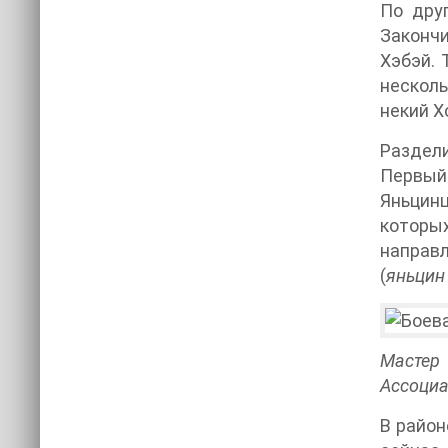
По дру
Закончи
Хэбэй. 
несколь
некий Х
Раздели
Первый
Яньцинц
которы
направл
(
яньцин
Мастер
Ассоциа
В район