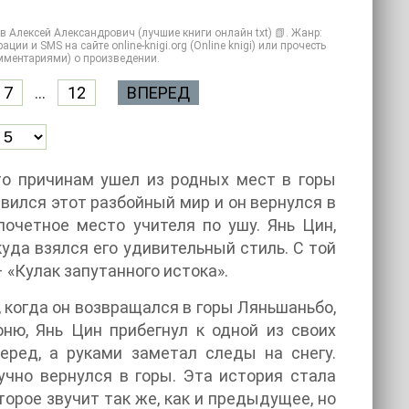
в Алексей Александрович (лучшие книги онлайн txt) 📗. Жанр:
ии и SMS на сайте online-knigi.org (Online knigi) или прочесть
омментариями) о произведении.
7
...
12
ВПЕРЕД
о причинам ушел из родных мест в горы
вился этот разбойный мир и он вернулся в
очетное место учителя по ушу. Янь Цин,
уда взялся его удивительный стиль. С той
 «Кулак запутанного истока».
когда он возвращался в горы Ляньшаньбо,
ню, Янь Цин прибегнул к одной из своих
еред, а руками заметал следы на снегу.
учно вернулся в горы. Эта история стала
орое звучит так же, как и предыдущее, но