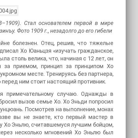
8–1909). Стал основателем первой в мире
ъу. Фото 1909 г., незадолго до его гибели
йне болезнен. Отец, решив, что тяжелые
дписал Хо Юаньцзя «изучать гражданское,
ла столь велика, что, начиная с 12 лет, он
м за приемом, принцип за принципом Хо
в укромном месте. Тренируясь без партнера,
 перед ним стоит настоящий противник.
ря примечательному случаю. Однажды в
росил вызов семье Хо. Хо Эньди попросил
унцюань. Посмотрев на выполнение, монах
азве вы не знаете, кто первый мастер в
у Хо Эньлю, считавшемуся лучшим бойцом,
через несколько мгновений Хо Эньлю был