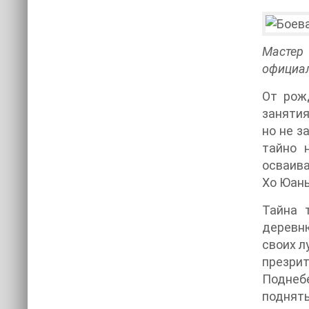
Мастер 
официал
От рож
занятия
но не з
тайно 
осваива
Хо Юань
Тайна 
деревню
своих л
презри
Поднебе
поднять