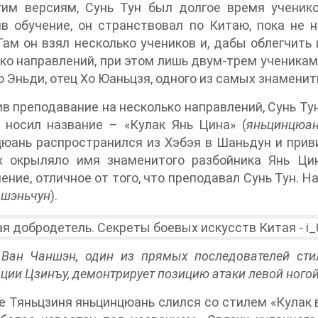
гим версиям, Сунь Тун был долгое время ученик
в обучение, он странствовал по Китаю, пока не 
Там он взял несколько учеников и, дабы облегчить 
ко направлений, при этом лишь двум-трем ученикам
о Эньди, отец Хо Юаньцзя, одного из самых знамени
в преподавание на несколько направлений, Сунь Т
 носил название – «Кулак Янь Цина» (
яньцинцюа
юань распространился из Хэбэя в Шаньдун и прив
х окрыляло имя знаменитого разбойника Янь Ци
ение, отличное от того, что преподавал Сунь Тун. 
 шэньчун
).
 Ван Чаншэн, один из прямых последователей ст
ции Цзинъу, демонтрирует позицию атаки левой ногой
е Тяньцзиня яньцинцюань слился со стилем «Кулак 