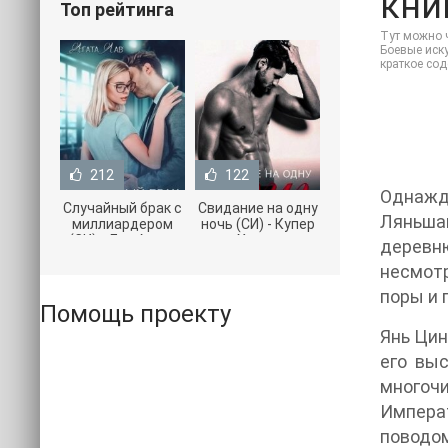
кни
Топ рейтинга
Тут можно ч
Боевые иску
краткое со
212
122
Однажд
Случайный брак с
Свидание на одну
Ляньшан
миллиардером
ночь (СИ) - Купер
(СИ) - Лав Агата
Хелен
деревню
(полная версия
(бесплатные
несмотр
книги TXT) 📗
серии книг .txt) 📗
поры и 
Помощь проекту
Янь Цин
его вы
многоч
Императ
поводом