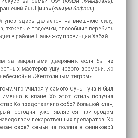
 искусства семьи Юэ» (
юэши ляньцюань
).
ращений Янь Цина» (
яньцин бафань
).
й упор здесь делается на внешнюю силу,
а, тяжелые подсечки, способные перебить
дня в районе Цаньчжоу провинции Хэбэй.
ем за закрытыми дверями», если бы не
естных мастеров ушу нового времени, Хо
днебесной» и «Желтолицым тигром».
ому, что учился у самого Сунь Туна и был
 именно в клане Хо этот стиль получил
йство Хо представляло собой большой клан,
рый сегодня уже является пригородом
оизводством лекарственных препаратов. Хо
енам своей семьи на поляне в финиковой