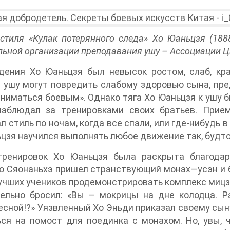
стиля «Кулак потерянного следа» Хо Юаньцзя (188
ьной организации преподавания ушу – Ассоциации Цзин
дения Хо Юаньцзя был невысок ростом, слаб, кра
 ушу могут повредить слабому здоровью сына, пре
аниматься боевым». Однако тяга Хо Юаньцзя к ушу бы
наблюдал за тренировками своих братьев. Прие
л стиль по ночам, когда все спали, или где-нибудь 
цзя научился выполнять любое движение так, будто
тренировок Хо Юаньцзя была раскрыта благода
 Сяонаньхэ пришел странствующий монах—усэн и б
учших учеников продемонстрировать комплекс мицз
тельно бросил: «Вы – мокрицы на дне колодца. Р
сной!?» Уязвленный Хо Эньди приказал своему сын
ся на помост для поединка с монахом. Но, увы, 