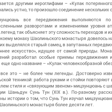
ается другими иероглифами – «Кулак потерянного
ались устно, то произошло соединение нескольких 
унцюань все передвижения выполняются по 
исленными разворотами и изменениями уровня ата
 легенд так объясняет эту сложность переходов и их
 некоему монаху Шаолиньского монастыря довелось н
их выделялся старый самец, в запутанных передви
ннее искусство», идущее от самой природы. Монах
ений разработал особые приемы передвижения и
 еще одно название – «Кулак человекообразной обез
все это – не более чем легенды. Достоверно изве
ской техникой: работа руками и стойки повторяют
лем стиля и «связующим звеном» мицзунцюань с ша
ии Шаньдун Сунь Тун (XIX в.). По-разному расск
ны истории о том, что Сунь Тун изучал мицзунцюан
Шаолиньского монастыря более десяти лет.