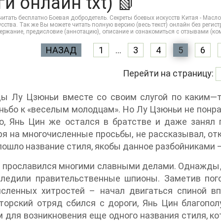
ги онлайн txt) 📗
итать бесплатно Боевая добродетель. Секреты боевых искусств Китая - Масло
сства. Так же Вы можете читать полную версию (весь текст) онлайн без регистрац
держание, предисловие (аннотацию), описание и ознакомиться с отзывами (к
НАЗАД
1
...
3
4
5
6
Перейти на страницу:
ы Лу Цзюньи вместе со своим слугой по каким—т
ьбо к «веселым молодцам». Но Лу Цзюньи не понра
, Янь Цин же остался в братстве и даже занял п
я на многочисленные просьбы, не рассказывал, отк
пошло название стиля, якобы данное разбойниками –
 прославился многими славными делами. Однажды, 
следили правительственные шпионы. Заметив пого
исленных хитростей – начал двигаться спиной вп
орский отряд сбился с дороги, Янь Цин благопол
 для возникновения еще одного названия стиля, кот