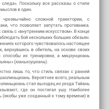
 следа». Поскольку все рассказы о стиле
смыслов в один.
чрезвычайно сложной траектории, с
ки, что позволяет запутать противника.
 связь с «внутренним искусством». В конце
аблюдать бой нескольких больших обезьян.
жениях которого чувствовалось настоящее
, вернувшись в обитель, на основе своих
 способы их тренировки, а мицзунцюань
ьяны» (
юаньхоуцюань
).
стно лишь то, что стиль связан с ранней
 шаолиньцюань. Вероятнее всего, реальным
олиньцюань стал выходец из уезда Тайань
азывают, где он постигал ушу. Наиболее
ь (якобы уже созданный к тому времени) в