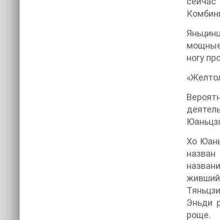
сейчас 
Комбини
Яньцин
мощные 
ногу пр
«Желтол
Вероят
деятель
Юаньцзя
Хо Юань
назван
названи
живший
Тяньцзи
Эньди р
роще.