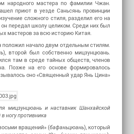
ом народного мастера по фамилии Чжан.
нашел приют в уезде Саньсянь провинции
изучение сложного стиля, разделил его на
 он передал школу целиком. Среди них был
тых мастеров за всю историю Китая.
ун положил начало двум отдельным стилям.
нь
), второй был собственно мицзунцюань.
ился там в среде тайных обществ, членов
на. Позже на его основе формировалось
Называлось оно «Священный удар Янь Цина»
иля мицзунцюань и наставник Шанхайской
 в ногу противника
восьми вращений» (
бафаньцюань
), который