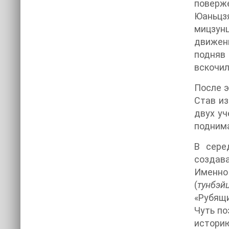
поверже
Юаньцзя
мицзун
движени
подняв 
вскочил
После э
Став из
двух уч
поднима
В сере
создав
Именно 
(
тунбэй
«Рубящи
Чуть по
истори