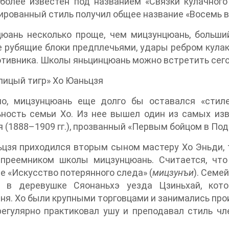
более известен под названием «Связки кулачного
рованный стиль получил общее название «Восемь в
цюань несколько проще, чем мицзунцюань, больши
рубящие блоки предплечьями, удары ребром кулак
отивника. Школы яньцинцюань можно встретить сего
ицый тигр» Хо Юаньцзя
но, мицзунцюань еще долго бы оставался «стил
ность семьи Хо. Из нее вышел один из самых изв
 (1888–1909 гг.), прозванный «Первым бойцом в По
цзя приходился вторым сыном мастеру Хо Эньди, т
 преемником школы мицзунцюань. Считается, что
е «Искусство потерянного следа» (
мицзунъи
). Семе
 в деревушке Сяонаньхэ уезда Цзиньхай, кото
ня. Хо были крупными торговцами и занимались пр
егулярно практиковал ушу и преподавал стиль чл