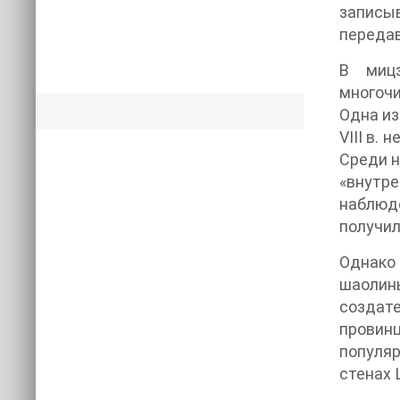
записыв
передав
В мицз
многоч
Одна из
VIII в.
Среди н
«внутре
наблюд
получил
Однако 
шаолинь
создате
провинц
популяр
стенах 