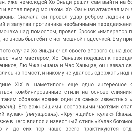
н. Уже немолодой Хо Эньди решил сам выйти на бо
 и встал перед монахом. Хо Юаньцзя атаковал мон
цюань. Сначала он провел удар ребром ладони в
й и запутав противника необычными передвижения
монаха над помостом, провел бросок «император п
, но вновь был сбит с ног мощной подсечкой. Ему пр
того случая Хо Эньди счел своего второго сына д
вестным мастером, Хо Юаньцзя подошел к передач
еников, Лю Чжэньшэна и Чао Ханьцзе, он назвал с
лись на помост, и никому не удалось одержать над 
дине XIX в. наметилось еще одно интересное 
аться комбинированные стили на основе слияния
таким образом возник один из самых известных «
цюань
). Его важнейшими составными частями стал
й кулак» (
пигуацюань
), «Крутящийся кулак» (
фань
зже в него влился и известный стиль «Кулак богомол
ю и до сих пор чаще всего практикуются отде