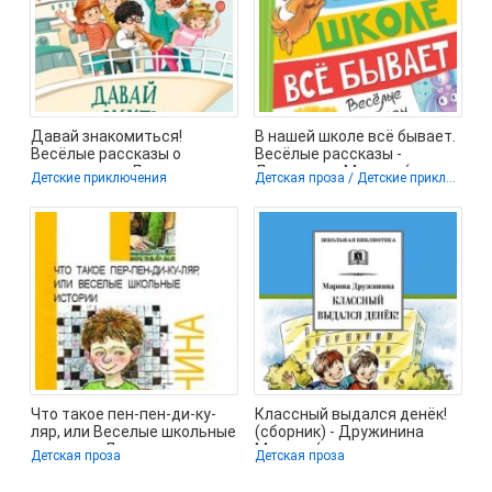
Давай знакомиться!
В нашей школе всё бывает.
Весёлые рассказы о
Весёлые рассказы -
школьниках - Дружинина
Дружинина Марина (книги
Детские приключения
Детская проза / Детские приключения
Марина (читаем
хорошего
Что такое пен-пен-ди-ку-
Классный выдался денёк!
ляр, или Веселые школьные
(сборник) - Дружинина
истории - Дружинина
Марина (полная версия
Детская проза
Детская проза
Марина
книги TXT) 📗