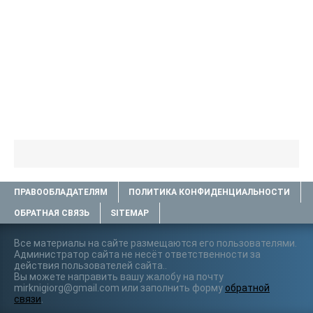
ПРАВООБЛАДАТЕЛЯМ
ПОЛИТИКА КОНФИДЕНЦИАЛЬНОСТИ
ОБРАТНАЯ СВЯЗЬ
SITEMAP
Все материалы на сайте размещаются его пользователями.
Администратор сайта не несёт ответственности за
действия пользователей сайта..
Вы можете направить вашу жалобу на почту
mirknigiorg@gmail.com или заполнить форму
обратной
связи
.