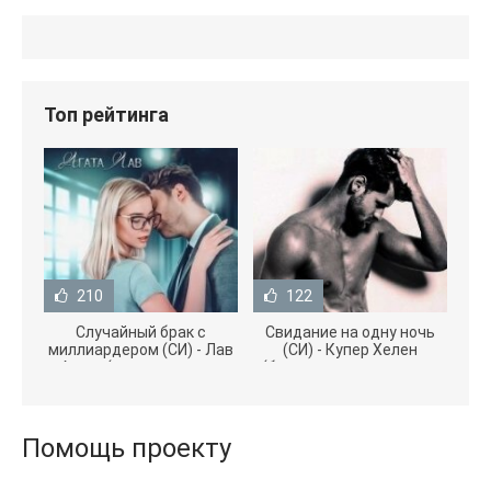
Топ рейтинга
210
122
Случайный брак с
Свидание на одну ночь
миллиардером (СИ) - Лав
(СИ) - Купер Хелен
Агата (полная версия
(бесплатные серии книг
книги TXT) 📗
.txt) 📗
Помощь проекту