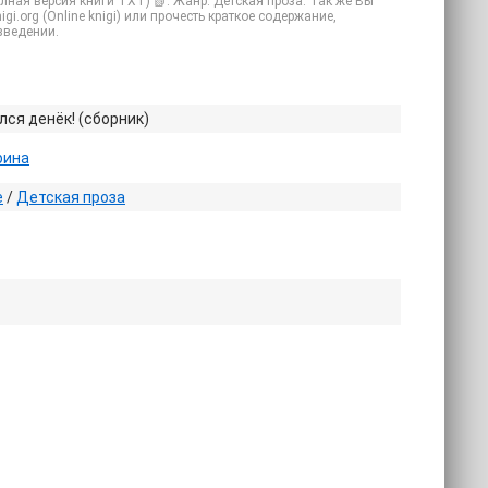
ная версия книги TXT) 📗. Жанр: Детская проза. Так же Вы
gi.org (Online knigi) или прочесть краткое содержание,
зведении.
ся денёк! (сборник)
рина
е
/
Детская проза