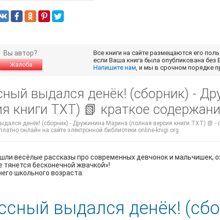
Вы автор?
Все книги на сайте размещаются его пол
если Ваша книга была опубликована без 
Жалоба
Напишите нам
, и мы в срочном порядке 
сный выдался денёк! (сборник) - Д
ия книги TXT) 📗 краткое содержан
дался денёк! (сборник) - Дружинина Марина (полная версия книги TXT) 📗 - 
платно онлайн на сайте электронной библиотеки online-knigi.org
ошли весёлые рассказы про современных девчонок и мальчишек, оз
е тянется бесконечной жвачкой»!
его школьного возраста.
ссный выдался денёк! (сбо