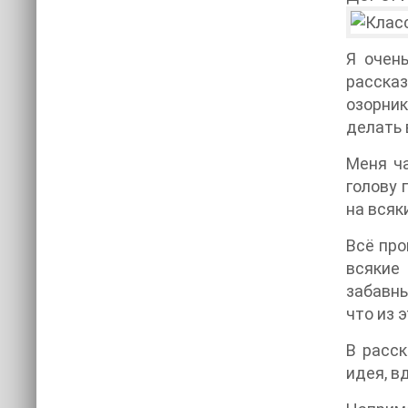
Я очен
расска
озорник
делать
Меня ча
голову 
на всяк
Всё про
всякие
забавны
что из 
В расск
идея, в