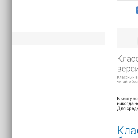
Клас
верс
Классный вы
читайте бес
В книгу в
никогда н
Для средн
Кла