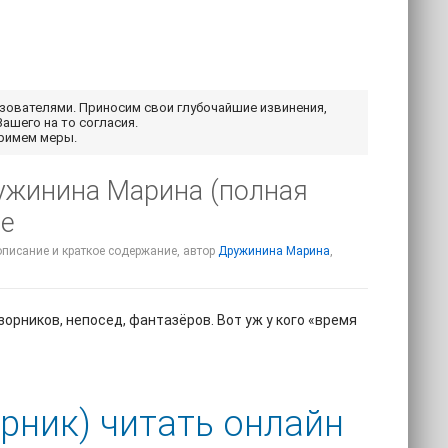
ьзователями. Приносим свои глубочайшие извинения,
Вашего на то согласия.
примем меры.
ружинина Марина (полная
ие
описание и краткое содержание, автор
Дружинина Марина
,
орников, непосед, фантазёров. Вот уж у кого «время
рник) читать онлайн