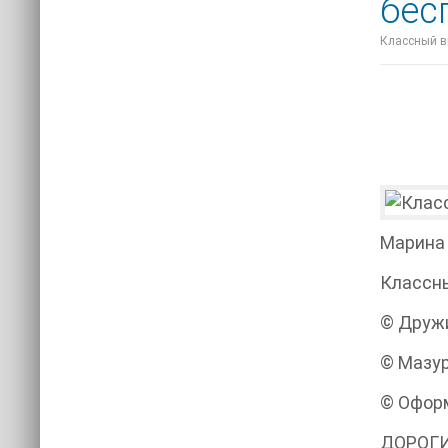
бес
Классный вы
Марина
Классн
© Дружи
© Мазур
© Оформ
ДОРОГИ