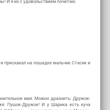
ы! И я их с удовольствием почитаю.
сти прискакал на лошадке мальчик Стасик и
азнительное имя. Можно дразнить: Дружок-
мя: Пушок-Дружок! И у Шарика есть куча