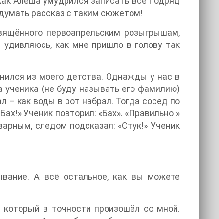
как Алёша умудрился записать всё подряд
идумать рассказ с таким сюжетом!
свящённого первоапрельским розыгрышам,
р удивляюсь, как мне пришло в голову так
мнился из моего детства. Однажды у нас в
а ученика (не буду называть его фамилию)
 – как воды в рот набрал. Тогда сосед по
Бах!» Ученик повторил: «Бах». «Правильно!»
варным, следом подсказал: «Стук!» Ученик
ывание. А всё остальное, как вы можете
, который в точности произошёл со мной.