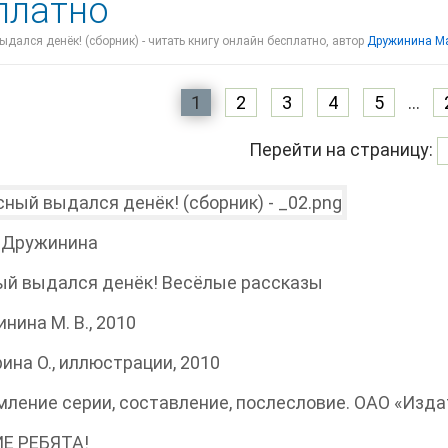
платно
дался денёк! (сборник) - читать книгу онлайн бесплатно, автор
Дружинина М
1
2
3
4
5
...
Перейти на страницу:
 Дружинина
ый выдался денёк! Весёлые рассказы
нина М. В., 2010
ина О., иллюстрации, 2010
ление серии, составление, послесловие. ОАО «Изда
Е РЕБЯТА!