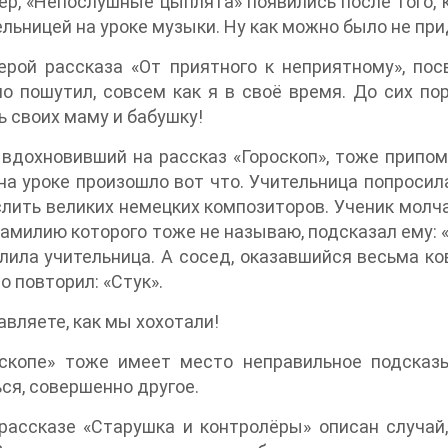
р, «Непослушные цыплята» появились после того, 
ельницей на уроке музыки. Ну как можно было не пр
ерой рассказа «От приятного к неприятному», по
о пошутил, совсем как я в своё время. До сих по
ь своих маму и бабушку!
 вдохновивший на рассказ «Гороскоп», тоже припо
на уроке произошло вот что. Учительница попросил
лить великих немецких композиторов. Ученик молчал
фамилию которого тоже не называю, подсказал ему: «
лила учительница. А сосед, оказавшийся весьма ко
о повторил: «Стук».
вляете, как мы хохотали!
оскопе» тоже имеет место неправильное подсказ
ся, совершенно другое.
рассказе «Старушка и контролёры» описан случай