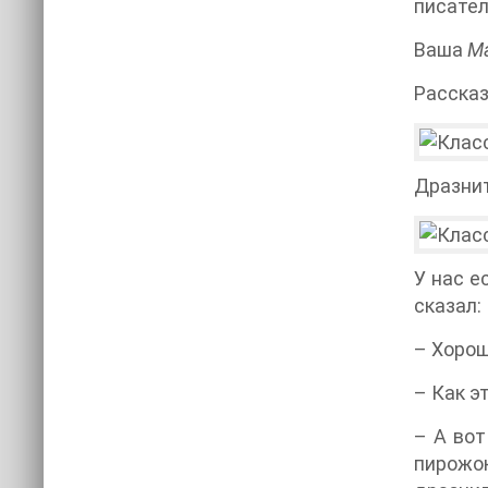
писател
Ваша
М
Расска
Дразни
У нас е
сказал:
– Хорош
– Как э
– А вот
пирожо