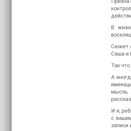
Призна?
контро
действи
В жизн
восклиц
Сюжет «
Саша и 
Так что
А иногд
имеющи
мысль. 
рассказ
И я, ре
с вашим
записи 