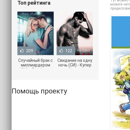
Тут можно ч
Топ рейтинга
можете чита
предислови
209
122
Случайный брак с
Свидание на одну
миллиардером
ночь (СИ) - Купер
(СИ) - Лав Агата
Хелен
(полная версия
(бесплатные
книги TXT) 📗
серии книг .txt) 📗
Помощь проекту