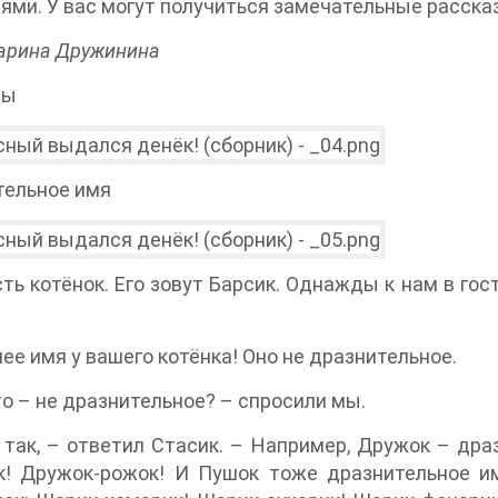
ями. У вас могут получиться замечательные рассказ
арина Дружинина
зы
тельное имя
сть котёнок. Его зовут Барсик. Однажды к нам в го
ее имя у вашего котёнка! Оно не дразнительное.
то – не дразнительное? – спросили мы.
 так, – ответил Стасик. – Например, Дружок – др
к! Дружок-рожок! И Пушок тоже дразнительное и