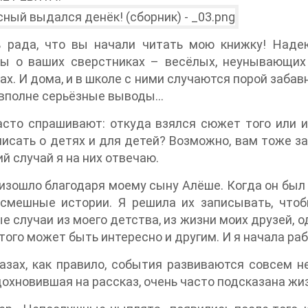
ь рада, что вы начали читать мою книжку! Наде
зы о ваших сверстниках – весёлых, неунывающих
ах. И дома, и в школе с ними случаются порой заба
 вполне серьёзные выводы…
сто спрашивают: откуда взялся сюжет того или и
писать о детях и для детей? Возможно, вам тоже з
ий случай я на них отвечаю.
изошло благодаря моему сыну Алёше. Когда он был
 смешные истории. Я решила их записывать, что
е случаи из моего детства, из жизни моих друзей, о
этого может быть интересно и другим. И я начала ра
азах, как правило, события развиваются совсем н
дохновившая на рассказ, очень часто подсказана жи