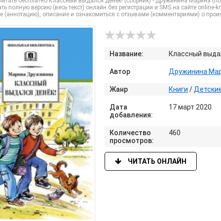
итать бесплатно Классный выдался денёк! (сборник) - Дружинина Марина (пол
ть полную версию (весь текст) онлайн без регистрации и SMS на сайте online-kni
е (аннотацию), описание и ознакомиться с отзывами (комментариями) о прои
Название:
Классный выдал
Автор
Дружинина Ма
Жанр
Книги
/
Детски
Дата
17 март 2020
добавления:
Количество
460
просмотров:
ЧИТАТЬ ОНЛАЙН