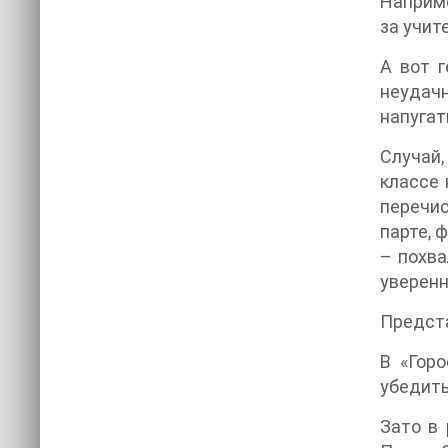
Наприме
за учит
А вот г
неудачн
напугат
Случай,
классе 
перечис
парте, 
– похва
уверенн
Предста
В «Гор
убедить
Зато в 