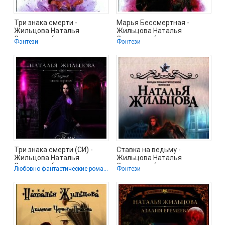
Три знака смерти -
Марья Бессмертная -
Жильцова Наталья
Жильцова Наталья
Сергеевна (хорошие книги
Сергеевна (электронные
Фэнтези
Фэнтези
бесплатные
книги бесплатно
Три знака смерти (СИ) -
Ставка на ведьму -
Жильцова Наталья
Жильцова Наталья
Сергеевна (читать книги
Сергеевна (электронные
Любовно-фантастические романы / Детективная фантастика
Фэнтези
без сокращений
книги бесплатно TXT)