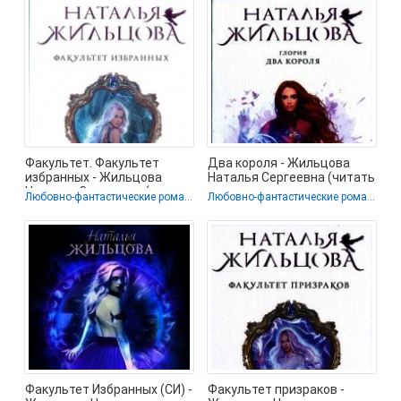
Факультет. Факультет
Два короля - Жильцова
избранных - Жильцова
Наталья Сергеевна (читать
Наталья Сергеевна (читать
хорошую книгу полностью
Любовно-фантастические романы
Любовно-фантастические романы
книги без
.TXT) 📗
Факультет Избранных (СИ) -
Факультет призраков -