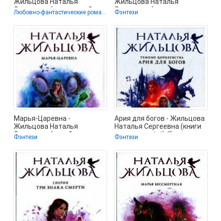
Жильцова Наталья
Жильцова Наталья
Сергеевна (книги онлайн
Сергеевна (книги
Любовно-фантастические романы
Фэнтези
бесплатно
бесплатно без
Марья-Царевна -
Ария для богов - Жильцова
Жильцова Наталья
Наталья Сергеевна (книги
Сергеевна (онлайн книга
полностью txt) 📗
Фэнтези
Фэнтези
без .txt) 📗