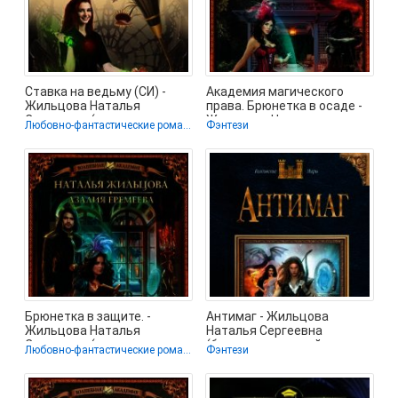
Ставка на ведьму (СИ) -
Академия магического
Жильцова Наталья
права. Брюнетка в осаде -
Сергеевна (читаем книги
Жильцова Наталья
Любовно-фантастические романы
Фэнтези
онлайн
Сергеевна
Брюнетка в защите. -
Антимаг - Жильцова
Жильцова Наталья
Наталья Сергеевна
Сергеевна (книги
(бесплатные онлайн книги
Любовно-фантастические романы / Фэнтези
Фэнтези
бесплатно читать без
читаем полные