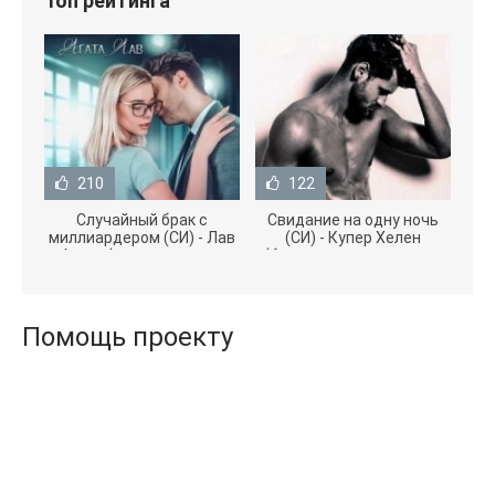
Топ рейтинга
210
122
Случайный брак с
Свидание на одну ночь
миллиардером (СИ) - Лав
(СИ) - Купер Хелен
Агата (полная версия
(бесплатные серии книг
книги TXT) 📗
.txt) 📗
Помощь проекту