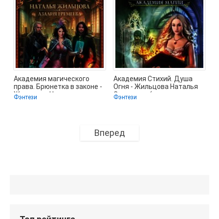
Академия магического
Академия Стихий. Душа
права. Брюнетка в законе -
Огня - Жильцова Наталья
Жильцова Наталья
Сергеевна (читать книги
Фэнтези
Фэнтези
Сергеевна
без .TXT)
Вперед