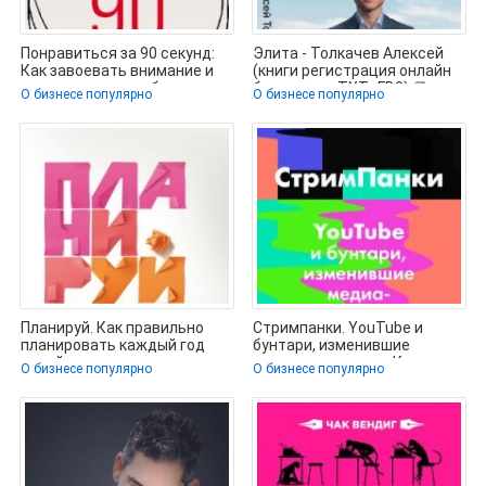
Понравиться за 90 секунд:
Элита - Толкачев Алексей
Как завоевать внимание и
(книги регистрация онлайн
расположить к себе -
бесплатно .TXT, .FB2) 📗
О бизнесе популярно
О бизнесе популярно
Бутман
Планируй. Как правильно
Стримпанки. YouTube и
планировать каждый год
бунтари, изменившие
своей жизни и сделать
медиаиндустрию - Кинцл
О бизнесе популярно
О бизнесе популярно
максимум
Роберт (читать