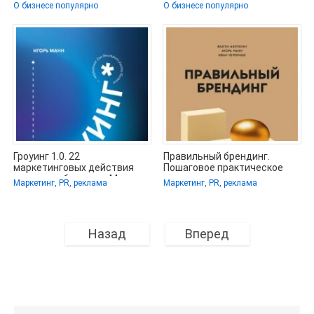
Светлана Валерьевна (книги
кризисом - Ковалевский
О бизнесе популярно
О бизнесе популярно
онлайн
Андрей
Гроуинг 1.0. 22
Правильный брендинг.
маркетинговых действия
Пошаговое практическое
для роста бизнеса - Манн
руководство по созданию и
Маркетинг, PR, реклама
Маркетинг, PR, реклама
Игорь (читать
Назад
Вперед