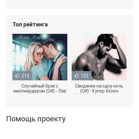
Топ рейтинга
212
122
Случайный брак с
Свидание на одну ночь
миллиардером (СИ) - Лав
(СИ) - Купер Хелен
Агата (полная версия
(бесплатные серии книг
книги TXT) 📗
.txt) 📗
Помощь проекту