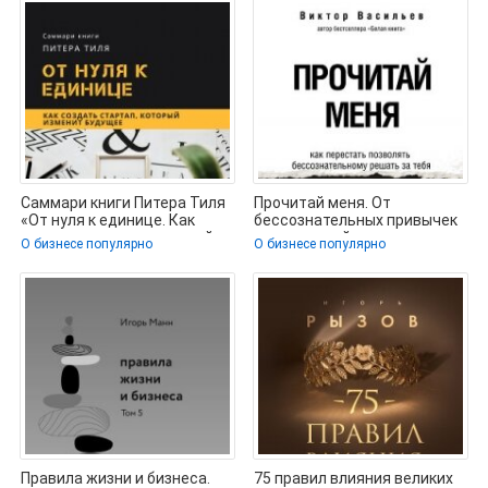
Саммари книги Питера Тиля
Прочитай меня. От
«От нуля к единице. Как
бессознательных привычек
создать стартап, который
к осознанной жизни -
О бизнесе популярно
О бизнесе популярно
Васильев Виктор
Правила жизни и бизнеса.
75 правил влияния великих