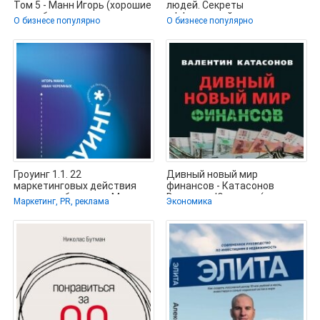
Том 5 - Манн Игорь (хорошие
людей. Секреты
книги бесплатные
эффективной коммуникации
О бизнесе популярно
О бизнесе популярно
полностью
от Екатерины
Гроуинг 1.1. 22
Дивный новый мир
маркетинговых действия
финансов - Катасонов
для роста бизнеса - Манн
Валентин Юрьевич (читать
Маркетинг, PR, реклама
Экономика
Игорь
книгу онлайн