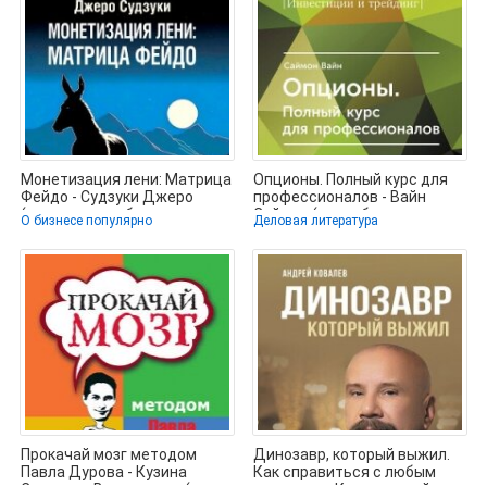
Монетизация лени: Матрица
Опционы. Полный курс для
Фейдо - Судзуки Джеро
профессионалов - Вайн
(читать книги бесплатно
Саймон (книги бесплатно
О бизнесе популярно
Деловая литература
без
Прокачай мозг методом
Динозавр, который выжил.
Павла Дурова - Кузина
Как справиться с любым