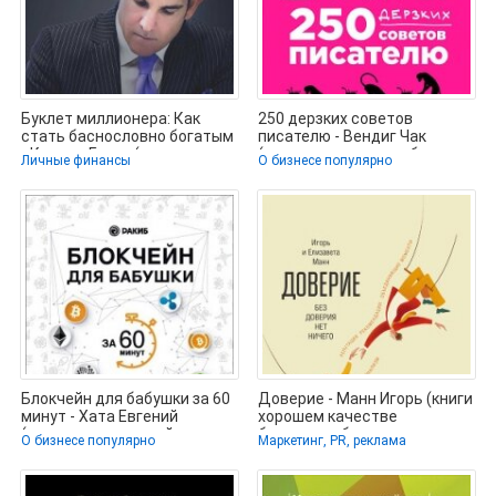
Буклет миллионера: Как
250 дерзких советов
стать баснословно богатым
писателю - Вендиг Чак
- Кардон Грант (полная
(электронные книги без
Личные финансы
О бизнесе популярно
версия
регистрации
Блокчейн для бабушки за 60
Доверие - Манн Игорь (книги
минут - Хата Евгений
хорошем качестве
(читаем книги онлайн
бесплатно без регистрации
О бизнесе популярно
Маркетинг, PR, реклама
бесплатно
.TXT,