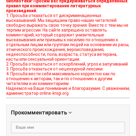
библиотеки! Просим Вас придерживаться определенных
правил при комментировании литературных
произведений.
1. Просьба отказаться от дискриминационных
высказываний. Мы защищаем право наших читателей
свободно выражать свою точку зрения. Вместе с тем мы не
терпим агрессии. На сайте запрещено оставлять
комментарий, который содержит унизительные
высказывания или призывы к насилию по отношению к
отдельным лицам или группам людей на основании их расы,
этнического происхождения, вероисповедания,
недееспособности, пола, возраста, статуса ветерана,
касты или сексуальной ориентации.
2. Просьба отказаться от оскорблений, угроз и запугиваний.
3. Просьба отказаться от нецензурной лексики.
4. Просьба вести себя максимально корректно как по
отношению к авторам, так и по отношению к другим
читателям и их комментариям.
Надеемся на Ваше понимание и благоразумие. С уважением,
администратор online-knigi.org
Прокомментировать