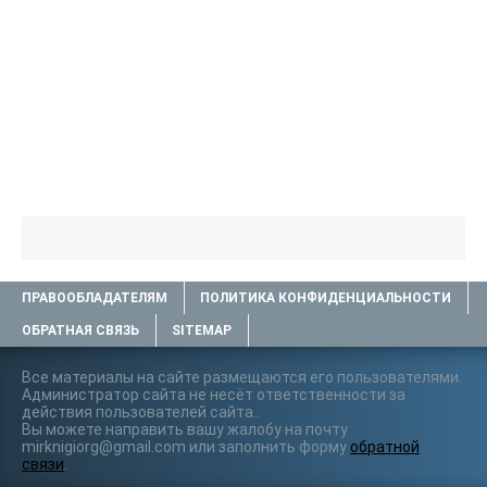
ПРАВООБЛАДАТЕЛЯМ
ПОЛИТИКА КОНФИДЕНЦИАЛЬНОСТИ
ОБРАТНАЯ СВЯЗЬ
SITEMAP
Все материалы на сайте размещаются его пользователями.
Администратор сайта не несёт ответственности за
действия пользователей сайта..
Вы можете направить вашу жалобу на почту
mirknigiorg@gmail.com или заполнить форму
обратной
связи
.