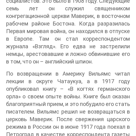
социалистов. Это было в 1908 году. Следующие
семь лет он служил священником
конгрегационной церкви Маверик, в восточном
рабочем районе Бостона. Когда разразилась
Первая мировая война, он находился в отпуске
в Европе. Там он стал корреспондентом
журнала «Взгляд». Его едва не застрелили
немцы, арестовавшие и ложно обвинившие его
в том, что он – английский шпион.
По возвращении в Америку Вильямс читал
лекции в округе Чатаукуа, а в 1917 году
опубликовал книгу – «В когтях германского
орла» о своем опыте войны. Книге был оказан
благоприятный прием, и это побудило его стать
писателем. Вильямс решил не возвращаться в
церковь Маверик. После свержения царского
режима в России он в июне 1917 года поехал в
Петроград в качестве корреспондента газеты