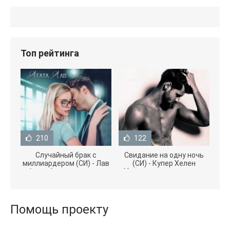
Топ рейтинга
210
122
Случайный брак с
Свидание на одну ночь
миллиардером (СИ) - Лав
(СИ) - Купер Хелен
Агата (полная версия
(бесплатные серии книг
книги TXT) 📗
.txt) 📗
Помощь проекту