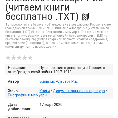
(читаем книги
бесплатно .TXT) 📗
Тут можно читать бесплатно Путешествие в революцию. Россия в огне
Гражданской войны. 1917-1918 - Вильямс Альберт Рис (читаем книги
бесплатно .TXT) 📗. Жанр: Биографии и мемуары. Так же Вы можете
читать полную версию (весь текст) онлайн без регистрации и SMS на
сайте online-knigi.org (Online knigi) или прочесть краткое содержание,
предисловие (аннотацию), описание и ознакомиться с отзывами
(комментариями) о произведении.
Название:
Путешествие в революцию. Россия в
огне Гражданской войны. 1917-1918
Автор
Вильямс Альберт Рис
Жанр
Книги
/
Документальная литература
/
Биографии и мемуары
Дата
17 март 2020
добавления: