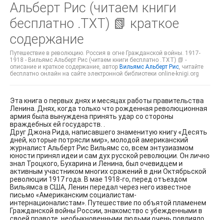
Альберт Рис (читаем книги
бесплатно .TXT) 📗 краткое
содержание
Путешествие в революцию. Россия в огне Гражданской войны. 1917-
1918 - Вильямс Альберт Рис (читаем книги бесплатно .TXT) 📗 -
описание и краткое содержание, автор
Вильямс Альберт Рис
, читайте
бесплатно онлайн на сайте электронной библиотеки online-knigi.org
Эта книга о первых днях и месяцах работы правительства
Ленина. Днях, когда только что рожденная революционная
армия была вынуждена принять удар со стороны
враждебных ей государств. .
Друг Джона Рида, написавшего знаменитую книгу «Десять
дней, которые потрясли мир», молодой американский
журналист Альберт Рис Вильямс со, всем энтузиазмом
юности принял идеи и сам дух русской революции. Он лично
знал Троцкого, Бухарина и Ленина, был очевидцем и
активным участником многих сражений в дни Октябрьской
революции 1917 года. В мае 1918-го, перед отъездом
Вильямса в США, Ленин передал через него известное
письмо «Американским социалистам-
интернационалистам». Путешествие по объятой пламенем
Гражданской войны России, знакомство с убежденными в
своей правоте, необыкновенными людьми очень повлияло