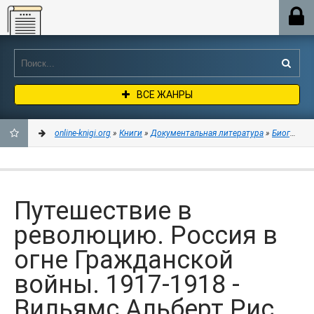
Online-knigi.org
ВСЕ ЖАНРЫ
online-knigi.org
»
Книги
»
Документальная литература
»
Биографии
ДОБАВИТЬ
В
Путешествие в
ЗАКЛАДКИ
революцию. Россия в
огне Гражданской
войны. 1917-1918 -
Вильямс Альберт Рис