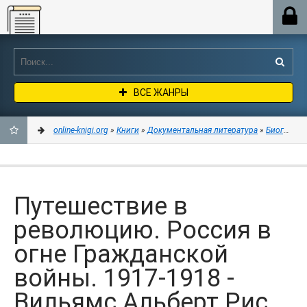
Online-knigi.org
ВСЕ ЖАНРЫ
online-knigi.org
»
Книги
»
Документальная литература
»
Биографии
ДОБАВИТЬ
В
Путешествие в
ЗАКЛАДКИ
революцию. Россия в
огне Гражданской
войны. 1917-1918 -
Вильямс Альберт Рис