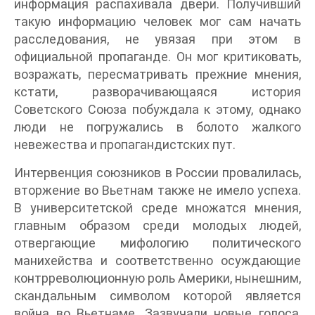
информация распахивала двери. Получивший
такую информацию человек мог сам начать
расследования, не увязая при этом в
официальной пропаганде. Он мог критиковать,
возражать, пересматривать прежние мнения,
кстати, разворачивающаяся история
Советского Союза побуждала к этому, однако
люди не погружались в болото жалкого
невежества и пропагандистских пут.
Интервенция союзников в России провалилась,
вторжение во Вьетнам также не имело успеха.
В университетской среде множатся мнения,
главным образом среди молодых людей,
отвергающие мифологию политического
манихейства и соответственно осуждающие
контрреволюционную роль Америки, нынешним,
скандальным символом которой является
война во Вьетнаме. Зазвучали новые голоса,