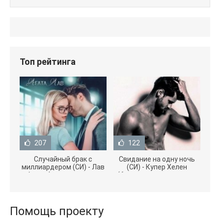
Топ рейтинга
207
122
Случайный брак с
Свидание на одну ночь
миллиардером (СИ) - Лав
(СИ) - Купер Хелен
Агата (полная версия
(бесплатные серии книг
книги TXT) 📗
.txt) 📗
Помощь проекту