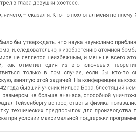
трел в глаза девушки-хостесс.
к, ничего, – сказал я. Кто-то похлопал меня по плечу.
?
было бы утверждать, что наука неумолимо прибли
ома, и, следовательно, к изобретению атомной бомбы
ире не является неизбежным, и меньше всего ато
й, как отметил один из его ключевых теорети
твиться только в том случае, если бы кто-то 
кую, занятую этой задачей. На конференции высок
42 года бывший ученик Нильса Бора, блестящий нем
 размером не больше ананаса, способной уничтожи
адал Гейзенбергу вопрос, ответы физика показал
тку технических предпосылок для производства п
аже при условии максимальной поддержки программ