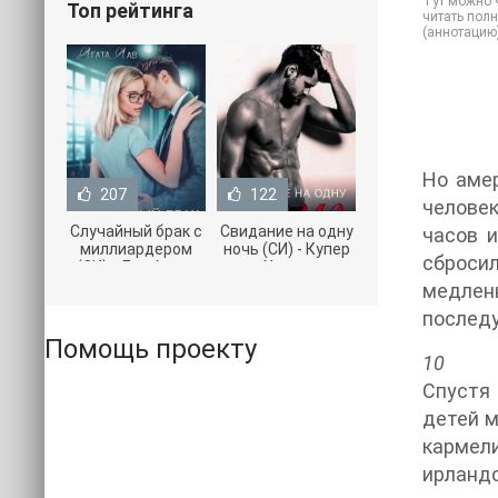
Тут можно ч
Топ рейтинга
читать полн
(аннотацию
Но амер
207
122
человек
Случайный брак с
Свидание на одну
часов 
миллиардером
ночь (СИ) - Купер
сбросил
(СИ) - Лав Агата
Хелен
(полная версия
(бесплатные
медлен
книги TXT) 📗
серии книг .txt) 📗
послед
Помощь проекту
10
Спустя
детей м
кармел
ирланд