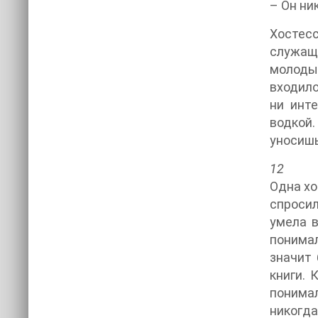
– Он ни
Хостес
служащи
молоды
входило
ни инт
водкой.
уносишь
12
Одна хо
спросил
умела в
понимал
значит 
книги. 
понима
никогд