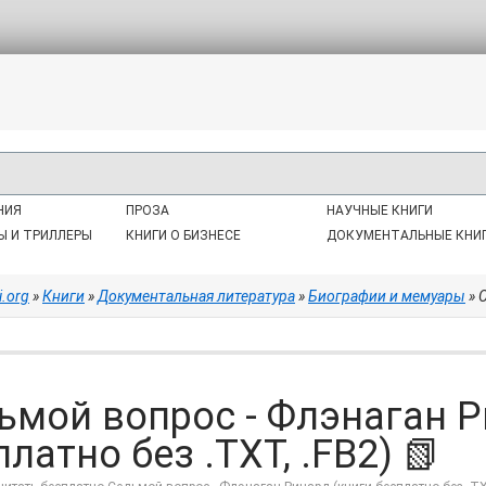
НИЯ
ПРОЗА
НАУЧНЫЕ КНИГИ
Ы И ТРИЛЛЕРЫ
КНИГИ О БИЗНЕСЕ
ДОКУМЕНТАЛЬНЫЕ КНИ
i.org
»
Книги
»
Документальная литература
»
Биографии и мемуары
» С
ьмой вопрос - Флэнаган Р
латно без .TXT, .FB2) 📗