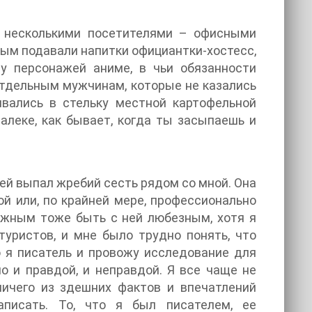
с несколькими посетителями – офисными
ым подавали напитки официантки-хостесс,
у персонажей аниме, в чьи обязанности
отдельным мужчинам, которые не казались
ивались в стельку местной картофельной
далеке, как бывает, когда ты засыпаешь и
 ей выпал жребий сесть рядом со мной. Она
ой или, по крайней мере, профессионально
ажным тоже быть с ней любезным, хотя я
туристов, и мне было трудно понять, что
о я писатель и провожу исследование для
но и правдой, и неправдой. Я все чаще не
ничего из здешних фактов и впечатлений
аписать. То, что я был писателем, ее