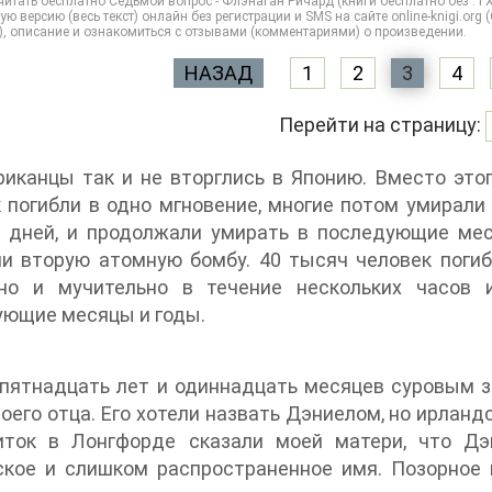
итать бесплатно Седьмой вопрос - Флэнаган Ричард (книги бесплатно без .TX
ую версию (весь текст) онлайн без регистрации и SMS на сайте online-knigi.org 
), описание и ознакомиться с отзывами (комментариями) о произведении.
НАЗАД
1
2
3
4
Перейти на страницу:
иканцы так и не вторглись в Японию. Вместо это
 погибли в одно мгновение, многие потом умирали
и дней, и продолжали умирать в последующие ме
и вторую атомную бомбу. 40 тысяч человек погиб
но и мучительно в течение нескольких часов 
ующие месяцы и годы.
 пятнадцать лет и одиннадцать месяцев суровым 
оего отца. Его хотели назвать Дэниелом, но ирлан
иток в Лонгфорде сказали моей матери, что Дэ
ское и слишком распространенное имя. Позорное 