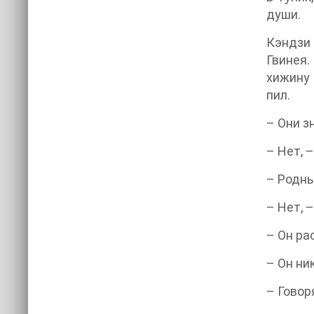
души.
Кэндзи 
Гвинея.
хижину 
пил.
– Они з
– Нет, 
– Родны
– Нет, 
– Он ра
– Он ни
– Говор