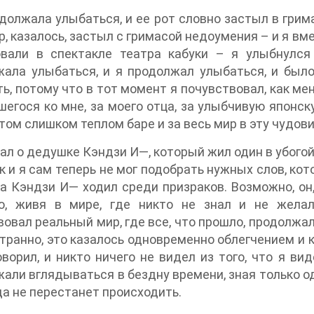
должала улыбаться, и ее рот словно застыл в грима
р, казалось, застыл с гримасой недоумения – и я вм
овали в спектакле театра кабуки – я улыбнулся
ала улыбаться, и я продолжал улыбаться, и было
ь, потому что в тот момент я почувствовал, как мен
егося ко мне, за моего отца, за улыбчивую японск
этом слишком теплом баре и за весь мир в эту чудов
ал о дедушке Кэндзи И—, который жил один в убогой
ак и я сам теперь не мог подобрать нужных слов, ко
 Кэндзи И— ходил среди призраков. Возможно, он,
ю, живя в мире, где никто не знал и не желал 
овал реальный мир, где все, что прошло, продолжало
странно, это казалось одновременно облегчением и 
оворил, и никто ничего не видел из того, что я ви
али вглядываться в бездну времени, зная только од
да не перестанет происходить.