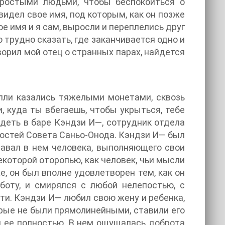
ростыми людьми, чтобы беспокоиться о
идел свое имя, под которым, как он позже
ое имя и я сам, выросли и переплелись друг
о трудно сказать, где заканчивается одно и
ворил мой отец о странных парах, найдется
пли казались тяжелыми монетами, сквозь
 куда ты вбегаешь, чтобы укрыться, тебе
идеть в баре Кэндзи И—, сотрудник отдела
стей Совета Саньо-Онода. Кэндзи И— был
авал в нем человека, выполняющего свои
которой оторопью, как человек, чьи мысли
, он был вполне удовлетворен тем, как он
боту, и смирялся с любой нелепостью, с
пути. Кэндзи И— любил свою жену и ребенка,
орые не были прямолинейными, ставили его
ал ее полностью. В нем ощущалась доброта