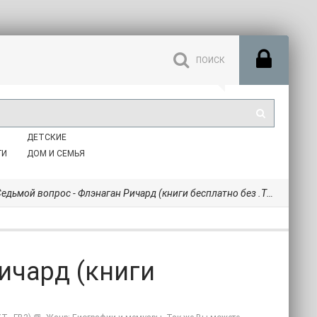
ДЕТСКИЕ
ГИ
ДОМ И СЕМЬЯ
едьмой вопрос - Флэнаган Ричард (книги бесплатно без .TXT, .FB2) 📗
ичард (книги