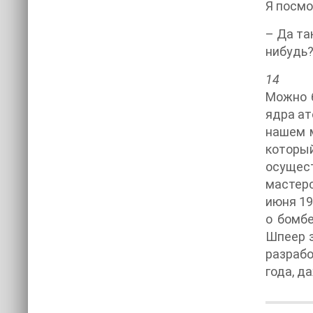
Я посмо
– Да та
нибудь
14
Можно 
ядра ат
нашем м
которы
осущес
мастерс
июня 19
о бомбе
Шпеер з
разрабо
года, д