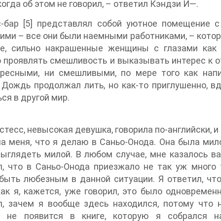
когда об этом не говорил, – ответил Кэндзи И—.
с-бар [5] представлял собой уютное помещение 
ми – все они были наемными работниками, – котор
е, сильно накрашенные женщины с глазами как 
 проявлять смешливость и выказывать интерес к 
ересными, ни смешливыми, по мере того как нап
 Дождь продолжал лить, но как-то приглушенно, в
ся в другой мир.
стесс, невысокая девушка, говорила по-английски, и
а меня, что я делаю в Саньо-Онода. Она была мил
ыглядеть милой. В любом случае, мне казалось в
, что в Саньо-Онода приезжало не так уж много 
быть любезным в данной ситуации. Я ответил, чт
Как я, кажется, уже говорил, это было одновремен
л, зачем я вообще здесь находился, потому что 
а не появится в книге, которую я собрался н