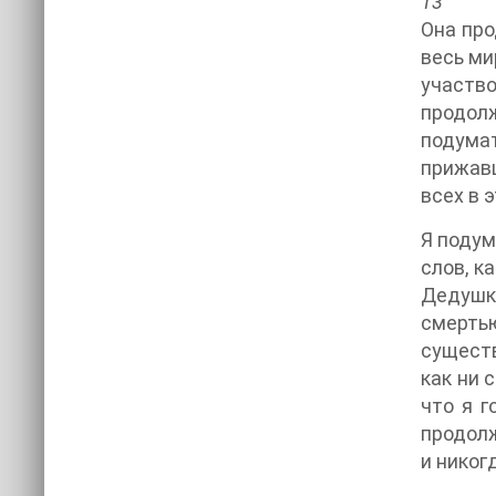
13
Она про
весь ми
участв
продолж
подумат
прижавш
всех в 
Я подум
слов, к
Дедушка
смерть
существ
как ни 
что я г
продолж
и никог