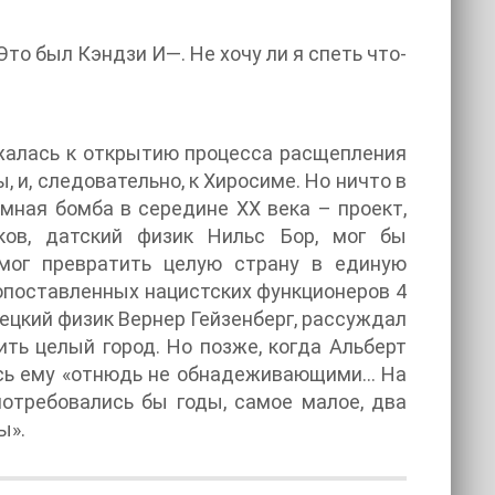
 Это был Кэндзи И—. Не хочу ли я спеть что-
жалась к открытию процесса расщепления
, и, следовательно, к Хиросиме. Но ничто в
мная бомба в середине XX века – проект,
ков, датский физик Нильс Бор, мог бы
смог превратить целую страну в единую
опоставленных нацистских функционеров 4
ецкий физик Вернер Гейзенберг, рассуждал
ть целый город. Но позже, когда Альберт
ись ему «отнюдь не обнадеживающими… На
отребовались бы годы, самое малое, два
ы».