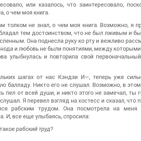
есовало, или казалось, что заинтересовало, поск
а, о чем моя книга.
ам толком не знал, о чем моя книга. Возможно, я п
бладал тем достоинством, что не был лживым и бы
ленным. Она поднесла руку ко рту и вежливо рассме
нода и любовь не были понятиями, между которыми
ва улыбнулась и повторила свой первоначальный 
ольких шагах от нас Кэндзи И—, теперь уже силь
ю балладу. Никто его не слушал. Возможно, в этом
ь пел от всей души, и никто этого не замечал, ты 
 слушал. Я перевел взгляд на хостесс и сказал, что 
лся рабским трудом. Она посмотрела на меня
а. И, все еще улыбаясь, спросила:
 такое
рабский труд
?