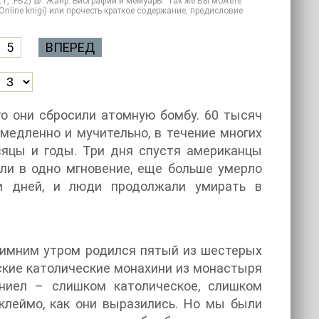
T, .FB2) 📗. Жанр: Биографии и мемуары. Так же Вы можете
(Online knigi) или прочесть краткое содержание, предисловие
5
ВПЕРЕД
го они сбросили атомную бомбу. 60 тысяч
 медленно и мучительно, в течение многих
сяцы и годы. Три дня спустя американцы
ли в одно мгновение, еще больше умерло
и дней, и люди продолжали умирать в
зимним утром родился пятый из шестерых
дские католические монахини из монастыря
ниел – слишком католическое, слишком
клеймо, как они выразились. Но мы были