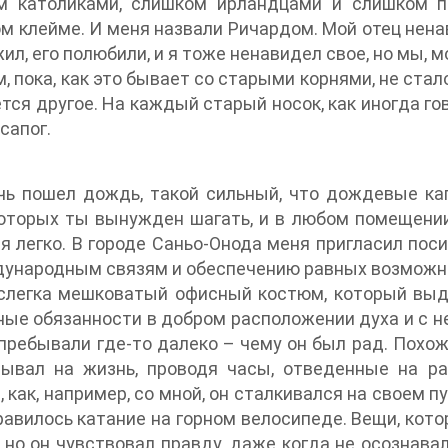
м католиками, слишком ирландцами и слишком п
м клейме. И меня назвали Ричардом. Мой отец ненав
ил, его полюбили, и я тоже ненавидел свое, но мы, м
м, пока, как это бывает со старыми корнями, не стал
тся другое. На каждый старый носок, как иногда го
сапог.
чь пошел дождь, такой сильный, что дождевые ка
оторых ты вынужден шагать, и в любом помещении,
 легко. В городе Саньо-Онода меня пригласил пос
ународным связям и обеспечению равных возможно
 слегка мешковатый офисный костюм, который выд
ые обязанности в добром расположении духа и с не
пребывали где-то далеко – чему он был рад. Похоже
тывал на жизнь, проводя часы, отведенные на ра
, как, например, со мной, он сталкивался на своем 
равилось катание на горном велосипеде. Вещи, кот
, но он чувствовал правду, даже когда не осознав