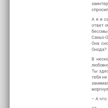
заинтер
спросил
А я и с
ответ о
бессмыс
Саньо-О
Она сно
Онода?
В неск
любовну
Ты здес
тебя не
занима
моргнул
– А что