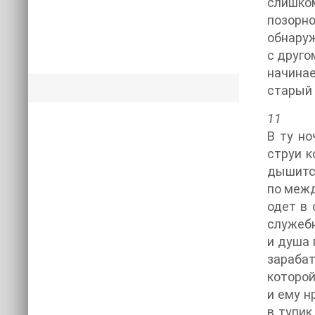
слишко
позорно
обнаруж
с друго
начинае
старый 
11
В ту но
струи к
дышится
по межд
одет в
служебн
и душа 
зараба
которой
и ему н
в тупик