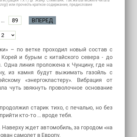
егистрация TXT) 📗. Жанр: Стимпанк. Так же Вы можете читать
 knigi) или прочесть краткое содержание, предисловие
...
89
ВПЕРЕД
ки» – по ветке проходил новый состав с
 Корей и бурым с китайского севера - до
. Одна линия проложена к Чунцину, где на
ну, из камня будут выжимать газойль с
скому «энергокластеру». Вибрация от
ла чуть звякнуть проволочное основание
 продолжил старик тихо, с печалью, но без
прийти кто-то … вроде тебя.
м. Наверху ждет автомобиль, за городом «на
ован самолет в Европу.