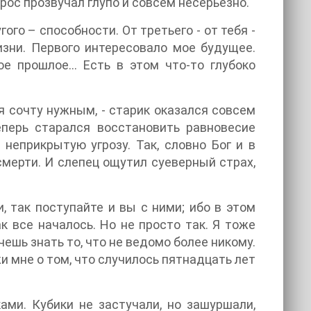
опрос прозвучал глупо и совсем несерьезно.
ого – способности. От третьего - от тебя -
изни. Первого интересовало мое будущее.
ое прошлое… Есть в этом что-то глубоко
я сочту нужным, - старик оказался совсем
еперь старался восстановить равновесие
неприкрытую угрозу. Так, словно Бог и в
смерти. И слепец ощутил суеверный страх,
и, так поступайте и вы с ними; ибо в этом
ак все началось. Но не просто так. Я тоже
шь знать то, что не ведомо более никому.
жи мне о том, что случилось пятнадцать лет
ами. Кубики не застучали, но зашуршали,