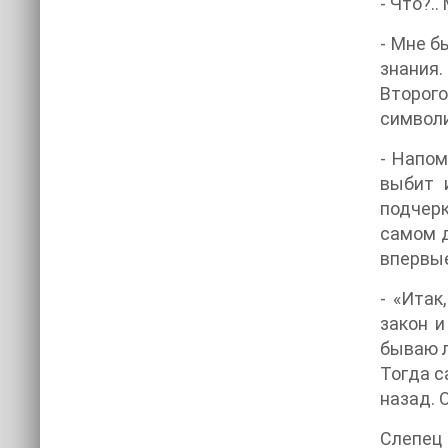
- Что?.
- Мне б
знания.
Второг
символи
- Напом
выбит 
подчерк
самом д
впервые
- «Итак
закон и
бываю л
Тогда с
назад. 
Слепец 