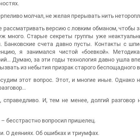
ностях.
ерпеливо молчал, не желая прерывать нить неторо
не рассматривать версию с ловким обманом, чтобы з
уж много. Старые секреты группы уже неактуальн
и. Банковские счета давно пусты. Контакты с шп
енцию, я занимался чистой «боевкой». Методика
ий… Думаю, за эти годы технология давно ушла впер
ызвать из небытия призрак старого беспощадного вр
судим этот вопрос. Этот, и многие иные. Однако н
разговор…
, справедливо. И, тем не менее, долгий разговор 
? – бесстрастно вопросил пришелец.
ни. О деяниях. Об ошибках и триумфах.