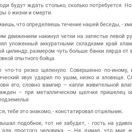
юди будут ждать столько, сколько потребуется. Но
ры о жизни и смерти.
маешь, что определяешь течение нашей беседы, - хмы
им движением накинул четки на запястье левой ру
нял уложенный аккуратными складками край хлам
й цилиндр, размером чуть больше банки лярда от в
овкой опытного бойца.
е что-то резко щелкнуло. Совершенно по-иному,
ический звук ударил по ушам, низко и зловеще. 
ловя его, словно вампир – капли живительной вл
ражден – при металлическом щелчке пришелец ощ
подземелья.
ся, тебе это знакомо, - констатировал отшельник.
лышал подобное, тот не забудет, - гость на удив
 для простого человека. – Не думал, что мне е