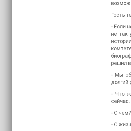
возмож
Гость т
- Если 
не так 
истори
компет
биограф
решил в
- Мы об
долгий 
- Что ж
сейчас.
- О чем
- О жиз