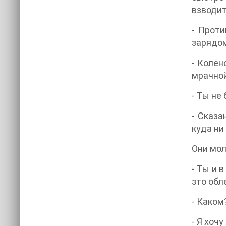
взводит
- Проти
зарядом
- Колен
мрачной
- Ты не
- Сказа
куда ни
Они мол
- Ты и 
это обл
- Каком
- Я хоч