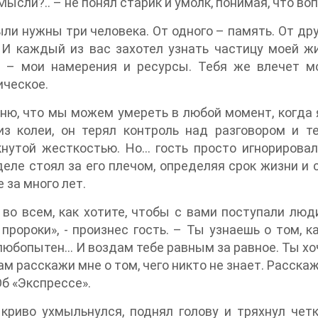
. Мысли?.. – не понял старик и умолк, понимая, что в
ыли нужны три человека. От одного – память. От друг
 И каждый из вас захотел узнать частицу моей ж
о – мои намерения и ресурсы. Тебя же влечет м
ческое.
ню, что мы можем умереть в любой момент, когда 
из колеи, он терял контроль над разговором и т
нутой жесткостью. Но… гость просто игнорировал 
еле стоял за его плечом, определяя срок жизни и 
 за много лет.
, во всем, как хотите, чтобы с вами поступали люд
 пророки», - произнес гость. – Ты узнаешь о том, к
юбопытен… И воздам тебе равным за равное. Ты хоче
ам расскажи мне о том, чего никто не знает. Расска
Об «Экспрессе».
криво ухмыльнулся, поднял голову и тряхнул четк