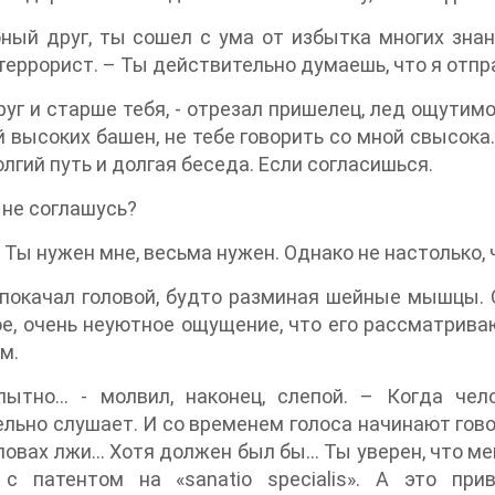
ный друг, ты сошел с ума от избытка многих знан
террорист. – Ты действительно думаешь, что я отпр
друг и старше тебя, - отрезал пришелец, лед ощутимо
 высоких башен, не тебе говорить со мной свысока. 
лгий путь и долгая беседа. Если согласишься.
и не соглашусь?
у. Ты нужен мне, весьма нужен. Однако не настолько
покачал головой, будто разминая шейные мышцы. 
е, очень неуютное ощущение, что его рассматрив
м.
пытно… - молвил, наконец, слепой. – Когда чел
льно слушает. И со временем голоса начинают говор
ловах лжи… Хотя должен был бы… Ты уверен, что м
 с патентом на «sanatio specialis». А это п