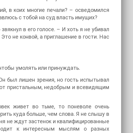
ий, в коих многие печали? – осведомился
авлюсь с тобой на суд власть имущих?
 звякнул в его голосе. – И хоть я не убивал
Это не конвой, а приглашение в гости. Нас
, чтобы умолять или принуждать.
Он был лишен зрения, но гость испытывал
ают пристальным, недобрым и всевидящим
овек живет во тьме, то поневоле очень
ить куда больше, чем слова. Я не слышу в
еня не ждут застенок и квалифицированные
риводит к интересным мыслям о разных