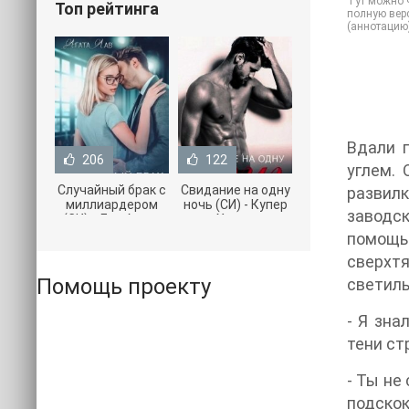
Тут можно ч
Топ рейтинга
полную верс
(аннотацию
Вдали п
206
122
углем. 
Случайный брак с
Свидание на одну
развилк
миллиардером
ночь (СИ) - Купер
заводс
(СИ) - Лав Агата
Хелен
(полная версия
(бесплатные
помощь
книги TXT) 📗
серии книг .txt) 📗
сверхтя
Помощь проекту
светиль
- Я зна
тени ст
- Ты не
подскок