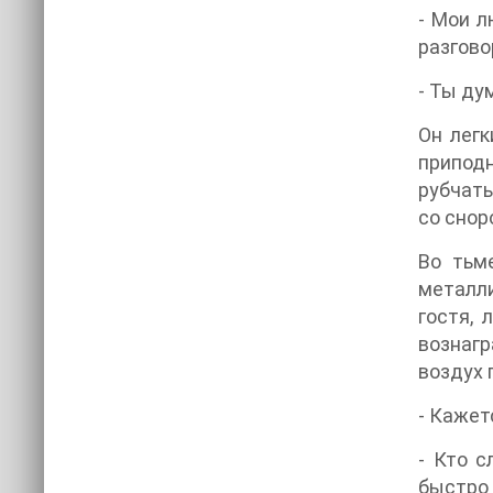
- Мои л
разгово
- Ты ду
Он легк
припод
рубчаты
со снор
Во тьм
металл
гостя, 
вознаг
воздух 
- Кажет
- Кто с
быстро