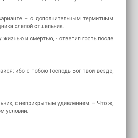
м варианте – с дополнительным термитным
дника слепой отшельник.
у жизнью и смертью, - ответил гость после
айся; ибо с тобою Господь Бог твой везде,
льник, с неприкрытым удивлением. – Что ж,
ом условии.