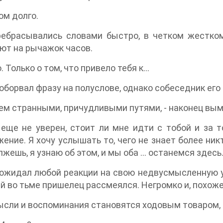
ом долго.
ребрасывались словами быстро, в четком жестком
ют на рычажок часов.
ю. Только о том, что привело тебя к…
оборвал фразу на полуслове, однако собеседник его 
ем странными, причудливыми путями, - наконец вы
 еще не уверен, стоит ли мне идти с тобой и за 
ение. Я хочу услышать то, чего не знает более никт
лжешь, я узнаю об этом, и мы оба … останемся здесь
ожидал любой реакции на свою недвусмысленную уг
 во тьме пришелец рассмеялся. Негромко и, похоже
ысли и воспоминания становятся ходовым товаром, 