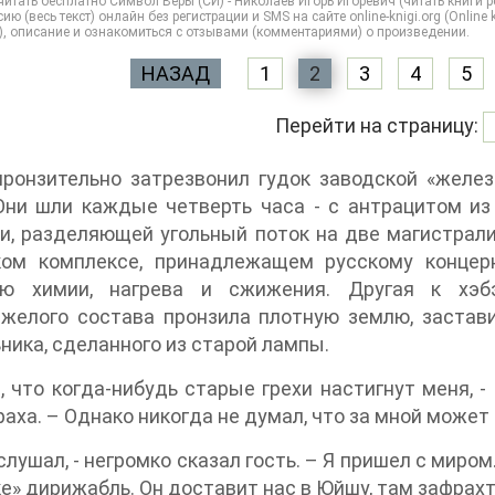
итать бесплатно Символ Веры (СИ) - Николаев Игорь Игоревич (читать книги р
ию (весь текст) онлайн без регистрации и SMS на сайте online-knigi.org (Online
), описание и ознакомиться с отзывами (комментариями) о произведении.
НАЗАД
1
2
3
4
5
Перейти на страницу:
ронзительно затрезвонил гудок заводской «желез
Они шли каждые четверть часа - с антрацитом из
и, разделяющей угольный поток на две магистрали
ком комплексе, принадлежащем русскому концер
ю химии, нагрева и сжижения. Другая к хэбэй
желого состава пронзила плотную землю, застави
ника, сделанного из старой лампы.
л, что когда-нибудь старые грехи настигнут меня, -
раха. – Однако никогда не думал, что за мной может 
 слушал, - негромко сказал гость. – Я пришел с миро
е» дирижабль. Он доставит нас в Юйшу, там зафрахт