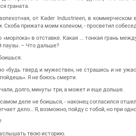
ся граната.
вопехотная, от Kader Industrieen, в коммерческо
. Скоба прижата моим коленом, - просветил собесе
о «морлока» в отставке. Какая … тонкая грань межд
 паузы. – Что дальше?
 боишься.
но «будь тверд и мужествен, не страшись и не ужас
 пойдешь». Я не боюсь смерти.
чали, долго, минуты три, а может и еще дольше.
в самом деле не боишься, - наконец согласился отше
егчает дело… Я, возможно, пойду с тобой, но при одн
?
у услышать твою историю.