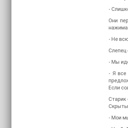
- Слишк
Они пе
нажима
- Не вс
Слепец 
- Мы ид
- Я все
предлож
Если со
Старик 
Скрытый
- Мои м