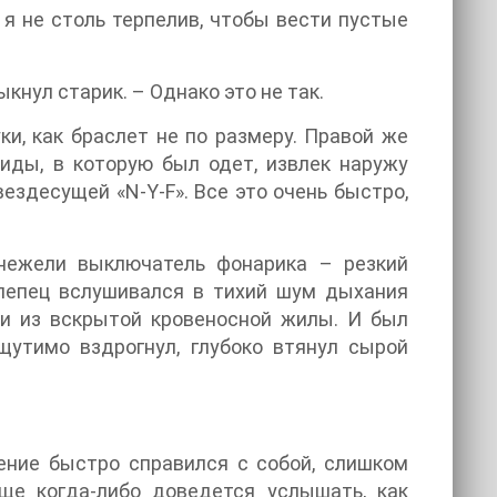
 я не столь терпелив, чтобы вести пустые
кнул старик. – Однако это не так.
ки, как браслет не по размеру. Правой же
иды, в которую был одет, извлек наружу
ездесущей «N-Y-F». Все это очень быстро,
 нежели выключатель фонарика – резкий
Слепец вслушивался в тихий шум дыхания
аги из вскрытой кровеносной жилы. И был
утимо вздрогнул, глубоко втянул сырой
ление быстро справился с собой, слишком
ще когда-либо доведется услышать, как