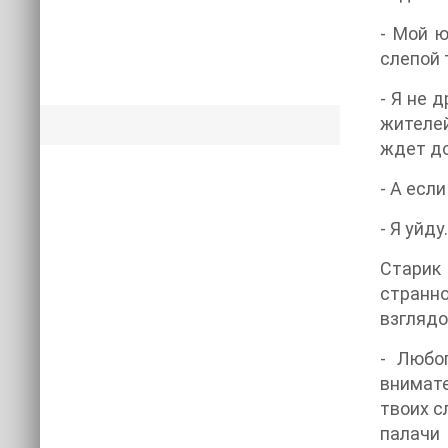
- Мой ю
слепой 
- Я не 
жителей
ждет до
- А есл
- Я уйд
Старик 
странно
взглядо
- Любо
внимате
твоих с
палачи