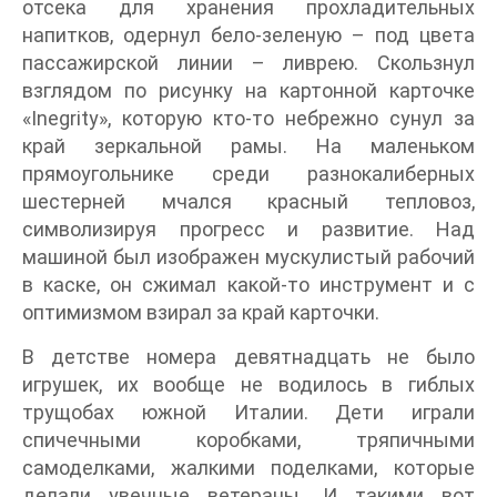
отсека для хранения прохладительных
напитков, одернул бело-зеленую – под цвета
пассажирской линии – ливрею. Скользнул
взглядом по рисунку на картонной карточке
«Inegrity», которую кто-то небрежно сунул за
край зеркальной рамы. На маленьком
прямоугольнике среди разнокалиберных
шестерней мчался красный тепловоз,
символизируя прогресс и развитие. Над
машиной был изображен мускулистый рабочий
в каске, он сжимал какой-то инструмент и с
оптимизмом взирал за край карточки.
В детстве номера девятнадцать не было
игрушек, их вообще не водилось в гиблых
трущобах южной Италии. Дети играли
спичечными коробками, тряпичными
самоделками, жалкими поделками, которые
делали увечные ветераны. И такими вот