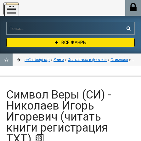
Online-knigi.org
ВСЕ ЖАНРЫ
online-knigi.org
»
Книги
»
Фантастика и фэнтези
»
Стимпанк
» Симв
ДОБАВИТЬ
В
Символ Веры (СИ) -
ЗАКЛАДКИ
Николаев Игорь
Игоревич (читать
книги регистрация
TXT) 📗