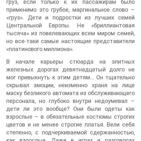
груз, если только к их пассажирам было
применимо это грубое, маргинальное слово –
«груз». Дети и подростки из лучших семей
Центральной Европы. Не «бриллиантовая
тысяча» из повелевающих всем миром семей,
но все-таки самые настоящие представители
«платинового миллиона».
В начале карьеры стюарда на элитных
железных дорогах девятнадцатый долго не
мог привыкнуть к этим детям… Он тщательно
скрывал эмоции, неизменно храня на лице
маску безликого автомата из обслуживающего
персонала, но глубоко внутри недоумевал –
дети ли это вообще? Они были одеты как
взрослые – в обязательные костюмы строгих
цветов и не менее строгие платья. Вели себя
степенно, с подчеркиваемой сдержанностью,
как взрослые. Даже в играх и разговорах