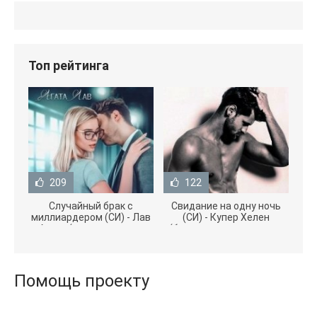
Топ рейтинга
209
122
Случайный брак с
Свидание на одну ночь
миллиардером (СИ) - Лав
(СИ) - Купер Хелен
Агата (полная версия
(бесплатные серии книг
книги TXT) 📗
.txt) 📗
Помощь проекту