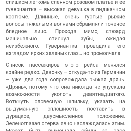
слишком легкомысленном розовом платье и ее
гувернантка – высокая девушка в пиджачном
костюме. Длинные, очень густые рыжие
волосы тяжелыми волнами обрамляли точеное
бледное лицо. Проходя мимо, стюард
машинально стиснул зубы, ожидая
неизбежного. Гувернантка проводила его
взглядом ярких зеленых глаз… но промолчала.
Список пассажиров этого рейса менялся
крайне редко. Девочку – откуда-то из Германии
– уже два года сопровождала рыжая дрянь.
«Дрянь», потому что она никогда не упускала
возможности уколоть девятнадцатого.
Воткнуть словесную шпильку, указать на
выдуманную оплошность, поставить в
дурацкое, двусмысленное положение.
Зеленоглазая стерва явно наслаждалась этим.
Может быть, вымещала обиду за свое