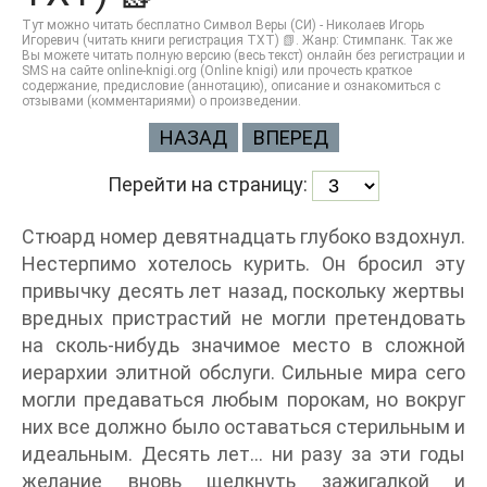
Тут можно читать бесплатно Символ Веры (СИ) - Николаев Игорь
Игоревич (читать книги регистрация TXT) 📗. Жанр: Стимпанк. Так же
Вы можете читать полную версию (весь текст) онлайн без регистрации и
SMS на сайте online-knigi.org (Online knigi) или прочесть краткое
содержание, предисловие (аннотацию), описание и ознакомиться с
отзывами (комментариями) о произведении.
НАЗАД
ВПЕРЕД
Перейти на страницу:
Стюард номер девятнадцать глубоко вздохнул.
Нестерпимо хотелось курить. Он бросил эту
привычку десять лет назад, поскольку жертвы
вредных пристрастий не могли претендовать
на сколь-нибудь значимое место в сложной
иерархии элитной обслуги. Сильные мира сего
могли предаваться любым порокам, но вокруг
них все должно было оставаться стерильным и
идеальным. Десять лет… ни разу за эти годы
желание вновь щелкнуть зажигалкой и