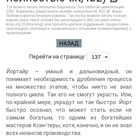
Тут можно читать бесплатно Баронесса. Эхо забытой цивилизации
(СИ) - Верескова Дарья (книги онлайн полностью txt, fb2) 📗. Жанр:
Любовно-фантастические романы. Так же Вы можете читать полную
версию (весь текст) онлайн без регистрации и SMS на сайте online-
knigi.org (Online knigi) или прочесть краткое содержание, предисловие
(аннотацию), описание и ознакомиться с отзывами (комментариями) о
произведении.
НАЗАД
Перейти на страницу:
Йортайр — умный и дальновидный, он
понимает необходимость дробления процесса
на множество этапов, чтобы никто не знал
полного цикла. Так его не смогут украсть. Или,
по крайней мере, украдут не так быстро. Йорт
быстро осознал, что может стать если не
самым богатым, то одним из богатейших
мастеров Ксин'теры, хотя, конечно, и он не знал
всех нюансов производства.