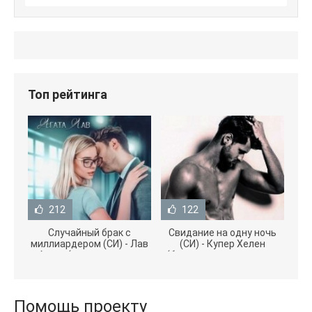
Топ рейтинга
212
122
Случайный брак с
Свидание на одну ночь
миллиардером (СИ) - Лав
(СИ) - Купер Хелен
Агата (полная версия
(бесплатные серии книг
книги TXT) 📗
.txt) 📗
Помощь проекту