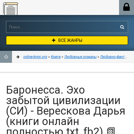
Online-knigi.org
ВСЕ ЖАНРЫ
online-knigi.org
»
Книги
»
Любовные романы
»
Любовно-фантастич
ДОБАВИТЬ
В
Баронесса. Эхо
ЗАКЛАДКИ
забытой цивилизации
(СИ) - Верескова Дарья
(книги онлайн
полностью txt, fb2) 📗