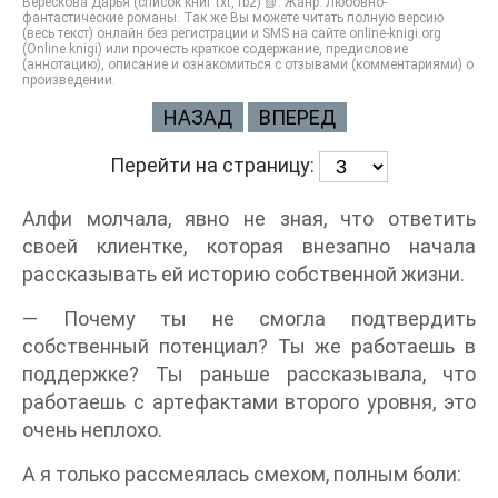
Верескова Дарья (список книг txt, fb2) 📗. Жанр: Любовно-
фантастические романы. Так же Вы можете читать полную версию
(весь текст) онлайн без регистрации и SMS на сайте online-knigi.org
(Online knigi) или прочесть краткое содержание, предисловие
(аннотацию), описание и ознакомиться с отзывами (комментариями) о
произведении.
НАЗАД
ВПЕРЕД
Перейти на страницу:
Алфи молчала, явно не зная, что ответить
своей клиентке, которая внезапно начала
рассказывать ей историю собственной жизни.
— Почему ты не смогла подтвердить
собственный потенциал? Ты же работаешь в
поддержке? Ты раньше рассказывала, что
работаешь с артефактами второго уровня, это
очень неплохо.
А я только рассмеялась смехом, полным боли: