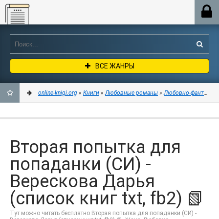
Online-knigi.org
ВСЕ ЖАНРЫ
online-knigi.org
»
Книги
»
Любовные романы
»
Любовно-фантастич
ДОБАВИТЬ
В
Вторая попытка для
ЗАКЛАДКИ
попаданки (СИ) -
Верескова Дарья
(список книг txt, fb2) 📗
Тут можно читать бесплатно Вторая попытка для попаданки (СИ) -