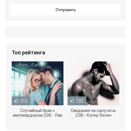
Отправить
Топ рейтинга
212
122
Случайный брак с
Свидание на одну ночь
миллиардером (СИ) - Лав
(СИ) - Купер Хелен
Агата (полная версия
(бесплатные серии книг
книги TXT) 📗
.txt) 📗