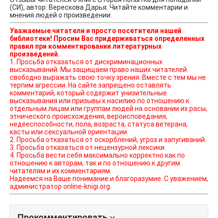
(СИ), автор: Верескова Дарья. Читайте комментарии и
мнения людей о произведении.
Уважаемые читатели и просто посетители нашей
библиотеки! Просим Вас придерживаться определенных
правил при комментировании литературных
произведений.
1. Просьба отказаться от дискриминационных
высказываний. Мы защищаем право наших читателей
свободно выражать свою точку зрения. Вместе с тем мы не
терпим агрессии. На сайте запрещено оставлять
комментарий, который содержит унизительные
высказывания или призывы к насилию по отношению к
отдельным лицам или группам людей на основании их расы,
этнического происхождения, вероисповедания,
недееспособности, пола, возраста, статуса ветерана,
касты или сексуальной ориентации.
2. Просьба отказаться от оскорблений, угроз и запугиваний.
3. Просьба отказаться от нецензурной лексики.
4. Просьба вести себя максимально корректно как по
отношению к авторам, так и по отношению к другим
читателям и их комментариям.
Надеемся на Ваше понимание и благоразумие. С уважением,
администратор online-knigi.org
Прокомментировать