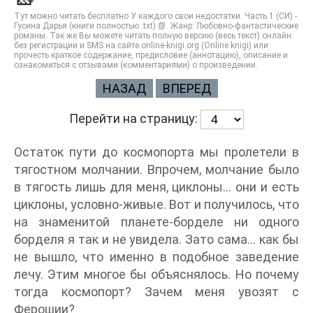
Тут можно читать бесплатно У каждого свои недостатки. Часть 1 (СИ) -
Гусина Дарья (книги полностью .txt) 📗. Жанр: Любовно-фантастические
романы. Так же Вы можете читать полную версию (весь текст) онлайн
без регистрации и SMS на сайте online-knigi.org (Online knigi) или
прочесть краткое содержание, предисловие (аннотацию), описание и
ознакомиться с отзывами (комментариями) о произведении.
НАЗАД
ВПЕРЕД
Перейти на страницу:
Остаток пути до космопорта мы пролетели в
тягостном молчании. Впрочем, молчание было
в тягость лишь для меня, циклоны… они и есть
циклоны, условно-живые. Вот и получилось, что
на знаменитой планете-борделе ни одного
борделя я так и не увидела. Зато сама… как бы
не вышло, что именно в подобное заведение
лечу. Этим многое бы объяснялось. Но почему
тогда космопорт? Зачем меня увозят с
Ферошии?