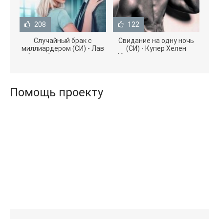
208
122
Случайный брак с
Свидание на одну ночь
миллиардером (СИ) - Лав
(СИ) - Купер Хелен
Агата (полная версия
(бесплатные серии книг
книги TXT) 📗
.txt) 📗
Помощь проекту