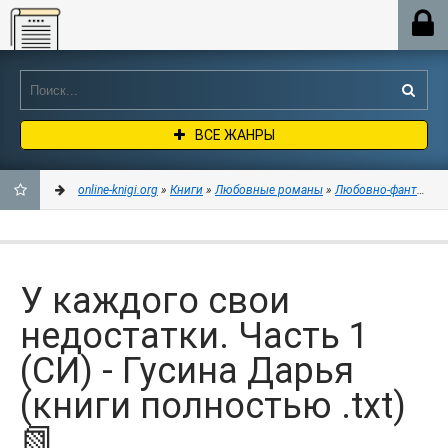
Online-knigi.org
ВСЕ ЖАНРЫ
online-knigi.org
»
Книги
»
Любовные романы
»
Любовно-фантастич
ДОБАВИТЬ
В
У каждого свои
ЗАКЛАДКИ
недостатки. Часть 1
(СИ) - Гусина Дарья
(книги полностью .txt)
📗