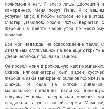
полномочий нет. Я всего лишь дворецкий и
камердинер. Меня зовут Пайк. Я к вашим
услугам, мисс, в любом вопросе, но не в этом.
Мистер Демидов, хозяин яхты, вернется с
Ферошии в девять часов утра по местному
времени.
Все мои надежды на освобождение таяли. С
отчаяньем оглянувшись на все еще открытые
двери челнока, я пошла за Пайком.
Он провел меня в роскошную кают-компанию.
Сквозь иллюминаторы был виден кусочек
Ферошии, из-за завихрений облаков похожей на
снежок. Я села на мягкий диванчик,
машинально погладила ладонью диванную
подушку — кожа, натуральная, воловья, мы
продавали такую с нашей фермы. Мамочки,
зачем я сбежала из дома?! Сейчас сидела бы у