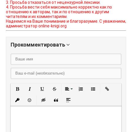
3. Просьба отказаться от нецензурной лексики.
4. Просьба вести себя максимально корректно как по
отношению к авторам, так и по отношению к другим
читателям и их комментариям.
Надеемся на Ваше понимание и благоразумие. С уважением,
администратор online-knigi.org
Прокомментировать
Полужирный
Курсив
Подчеркнутый
Зачеркнутый
Выравнивание
Нумерованный списо
Маркированный
Вставить
Вставить защищенную ссылку
Вставить смайлик
Вставка скрытого текста
Вставка цитаты
Вставка спойлера