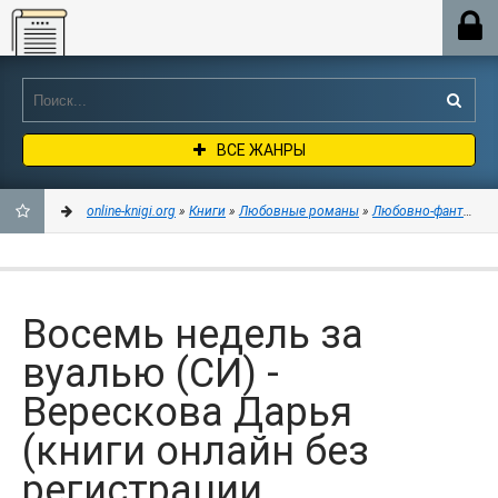
Online-knigi.org
ВСЕ ЖАНРЫ
online-knigi.org
»
Книги
»
Любовные романы
»
Любовно-фантастич
ДОБАВИТЬ
В
Восемь недель за
ЗАКЛАДКИ
вуалью (СИ) -
Верескова Дарья
(книги онлайн без
регистрации