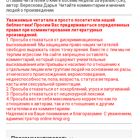
Отзывы читателей о книге Восемь недель за вуалью (СИ),
автор: Верескова Дарья. Читайте комментарии и мнения
людей о произведении.
Уважаемые читатели и просто посетители нашей
библиотеки! Просим Вас придерживаться определенных
правил при комментировании литературных
произведений.
1. Просьба отказаться от дискриминационных
высказываний. Мы защищаем право наших читателей
свободно выражать свою точку зрения. Вместе с тем мы не
терпим агрессии. На сайте запрещено оставлять
комментарий, который содержит унизительные
высказывания или призывы к насилию по отношению к
отдельным лицам или группам людей на основании их расы,
этнического происхождения, вероисповедания,
недееспособности, пола, возраста, статуса ветерана,
касты или сексуальной ориентации.
2. Просьба отказаться от оскорблений, угроз и запугиваний.
3. Просьба отказаться от нецензурной лексики.
4. Просьба вести себя максимально корректно как по
отношению к авторам, так и по отношению к другим
читателям и их комментариям.
Надеемся на Ваше понимание и благоразумие. С уважением,
администратор online-knigi.org