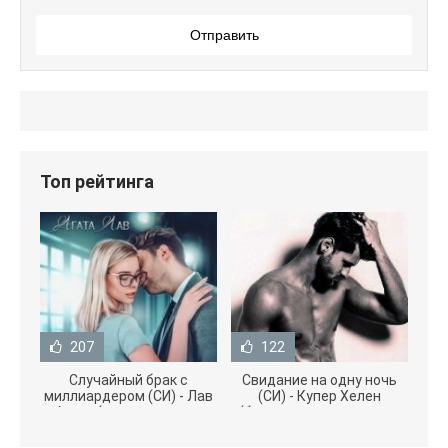
Отправить
Топ рейтинга
207
122
Случайный брак с
Свидание на одну ночь
миллиардером (СИ) - Лав
(СИ) - Купер Хелен
Агата (полная версия
(бесплатные серии книг
книги TXT) 📗
.txt) 📗