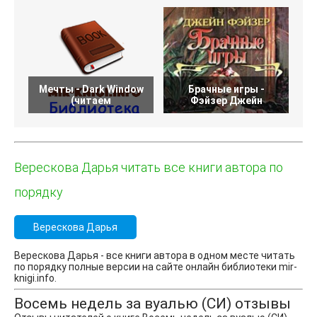
Мечты - Dark Window
Брачные игры -
В
(читаем
Фэйзер Джейн
Верескова Дарья читать все книги автора по
порядку
Верескова Дарья
Верескова Дарья - все книги автора в одном месте читать
по порядку полные версии на сайте онлайн библиотеки mir-
knigi.info.
Восемь недель за вуалью (СИ) отзывы