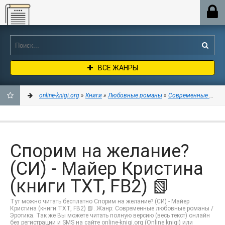
Online-knigi.org
ВСЕ ЖАНРЫ
online-knigi.org
»
Книги
»
Любовные романы
»
Современные любо
ДОБАВИТЬ
В
Спорим на желание?
ЗАКЛАДКИ
(СИ) - Майер Кристина
(книги TXT, FB2) 📗
Тут можно читать бесплатно Спорим на желание? (СИ) - Майер
Кристина (книги TXT, FB2) 📗. Жанр: Современные любовные романы /
Эротика. Так же Вы можете читать полную версию (весь текст) онлайн
без регистрации и SMS на сайте online-knigi.org (Online knigi) или