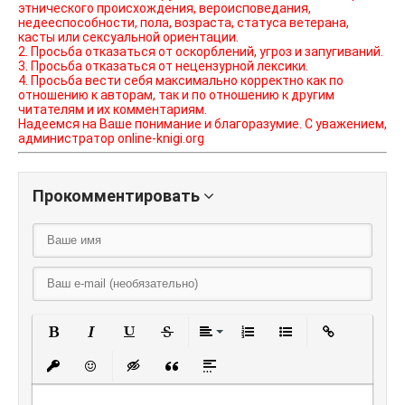
этнического происхождения, вероисповедания,
недееспособности, пола, возраста, статуса ветерана,
касты или сексуальной ориентации.
2. Просьба отказаться от оскорблений, угроз и запугиваний.
3. Просьба отказаться от нецензурной лексики.
4. Просьба вести себя максимально корректно как по
отношению к авторам, так и по отношению к другим
читателям и их комментариям.
Надеемся на Ваше понимание и благоразумие. С уважением,
администратор online-knigi.org
Прокомментировать
Полужирный
Курсив
Подчеркнутый
Зачеркнутый
Выравнивание
Нумерованный списо
Маркированный
Вставить
Вставить защищенную ссылку
Вставить смайлик
Вставка скрытого текста
Вставка цитаты
Вставка спойлера