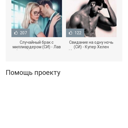
207
122
Случайный брак с
Свидание на одну ночь
миллиардером (СИ) - Лав
(СИ) - Купер Хелен
Агата (полная версия
(бесплатные серии книг
книги TXT) 📗
.txt) 📗
Помощь проекту