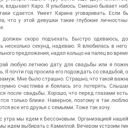
к, вздыхает Каро. Я улыбаюсь. Смешно бывает наб
таки сдается. Умеет Карина уговаривать. Если б
а, что у этой девушки такие глубокие личностны
е.
 должен скоро подъехать. Быстро одеваюсь, до
 несколько секунд, надеваю. Я влюбилась в него
ьного предложения, надел кольцо на палец во время
рай любую летнюю дату для свадьбы или я поженю
ь. Я почти год просила его подождать со свадьбой, о
 замуж. Мне было страшно. Страшно, что такой важн
зумно счастлива и боялась это потерять. Слышал
ся после свадьбы. Хорошо, что перед глазами ест
тся только ближе. Наверное, поэтому я так любл
тся все его друзья с семьями. Тоже так хочу.
с утра мы едем к Бессоновым. Организацией нашей
мы идем выбирать с Камиллой. Вечером устроим пик