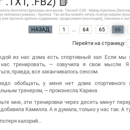
 .TXT, .FB2) 📗
итать бесплатно Бросаешь мне вызов, Тихоня? (СИ) - Майер Кристина (бесплат
 любовные романы / Эротика. Так же Вы можете читать полную версию (весь те
gi) или прочесть краткое содержание, предисловие (аннотацию), описание и о
НАЗАД
1
...
64
65
66
Перейти на страницу:
ждой из нас дома есть спортивный зал. Если мы
 нас тренировать, — озвучила я свои мысли. Я
ься, правда, все заканчивалось сексом.
адо обобщать, у меня нет дома спортивного 
льным тренером, — произнесла Карина.
ьте мне, эти тренировки через десять минут пер
 добавила Камилла. А я думала, только у нас так. А 
потеря калорий…