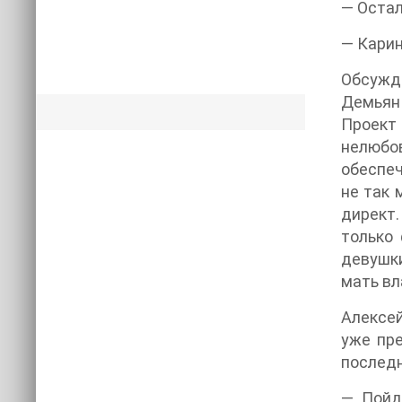
— Остал
— Карин
Обсужда
Демьян
Проект 
нелюбов
обеспеч
не так 
директ.
только 
девушки
мать вл
Алексей
уже пре
последн
— Пойд