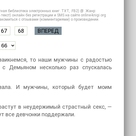
ная библиотека электронных книг .TXT, .FB2) 📗. Жанр:
кст) онлайн без регистрации и SMS на сайте online-knigi.org
знакомиться с отзывами (комментариями) о произведении.
67
68
ВПЕРЕД
 заикнемся, то наши мужчины с радостью
 с Демьяном несколько раз спускалась
зала. И мужчины, который будет моим
ерастут в неудержимый страстный секс, —
тут все девчонки поддержали.