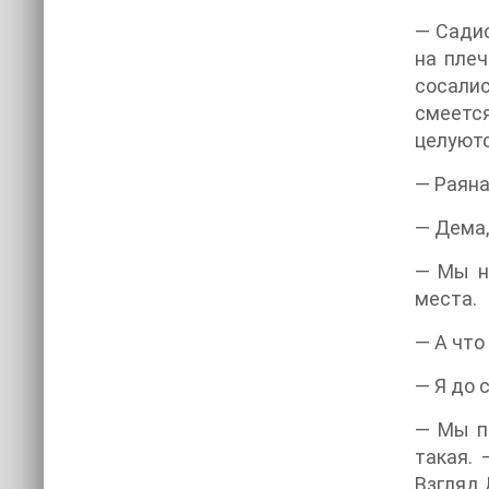
— Садис
на плеч
сосалис
смеетс
целуют
— Раяна
— Дема,
— Мы не
места.
— А что
— Я до 
— Мы пр
такая.
Взгляд 