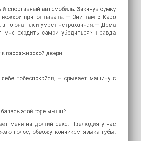
ый спортивный автомобиль. Закинув сумку
о ножкой притоптывать. — Они там с Каро
, а то она так и умрет нетраханная, — Дема
ет мне сходить самой убедиться? Правда
у к пассажирской двери.
 себе побеспокойся, — срывает машину с
лыбалась этой горе мышц?
ает меня на долгий секс. Прелюдия у нас
жаю голос, обвожу кончиком языка губы.