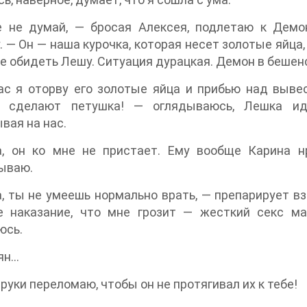
 не думай, — бросая Алексея, подлетаю к Демо
. — Он — наша курочка, которая несет золотые яйца,
е обидеть Лешу. Ситуация дурацкая. Демон в бешенс
с я оторву его золотые яйца и прибью над вывес
и сделают петушка! — оглядываюсь, Лешка иде
вая на нас.
, он ко мне не пристает. Ему вообще Карина 
ываю.
, ты не умеешь нормально врать, — препарирует в
е наказание, что мне грозит — жесткий секс ма
юсь.
ян…
 руки переломаю, чтобы он не протягивал их к тебе!