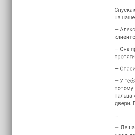
Спускаю
на наше
— Алекс
клиенто
— Она п
протяги
— Спаси
— У теб
потому 
пальца 
двери. 
…
— Леша,
округли