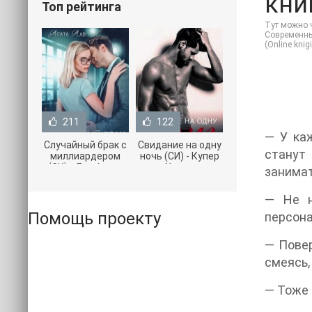
книг
Топ рейтинга
Тут можно ч
Современные
(Online kni
211
122
— У ка
Случайный брак с
Свидание на одну
станут
миллиардером
ночь (СИ) - Купер
(СИ) - Лав Агата
Хелен
занимат
(полная версия
(бесплатные
книги TXT) 📗
серии книг .txt) 📗
— Не н
Помощь проекту
персона
— Повер
смеясь,
— Тоже 