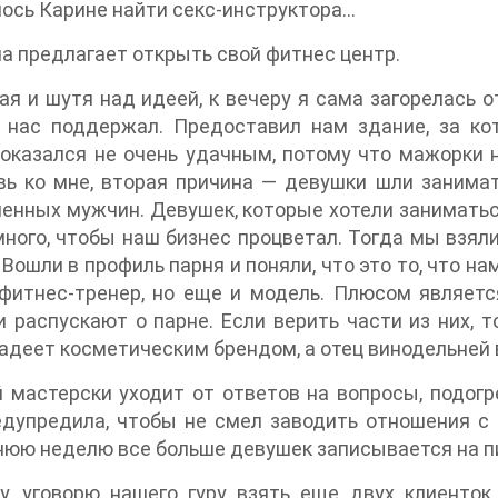
ось Карине найти секс-инструктора…
а предлагает открыть свой фитнес центр.
я и шутя над идеей, к вечеру я сама загорелась 
 нас поддержал. Предоставил нам здание, за ко
оказался не очень удачным, потому что мажорки н
ь ко мне, вторая причина — девушки шли занимат
енных мужчин. Девушек, которые хотели заниматьс
много, чтобы наш бизнес процветал. Тогда мы взяли
 Вошли в профиль парня и поняли, что это то, что н
фитнес-тренер, но еще и модель. Плюсом являетс
 распускают о парне. Если верить части из них, т
адеет косметическим брендом, а отец винодельней
 мастерски уходит от ответов на вопросы, подогр
дупредила, чтобы не смел заводить отношения с к
юю неделю все больше девушек записывается на пи
у, уговорю нашего гуру взять еще двух клиенток