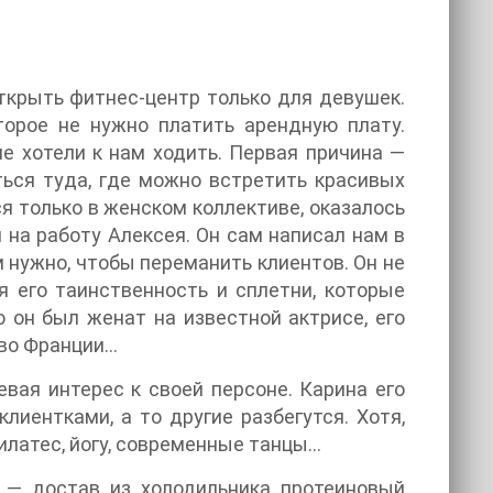
открыть фитнес-центр только для девушек.
торое не нужно платить арендную плату.
е хотели к нам ходить. Первая причина —
ься туда, где можно встретить красивых
я только в женском коллективе, оказалось
 на работу Алексея. Он сам написал нам в
ам нужно, чтобы переманить клиентов. Он не
я его таинственность и сплетни, которые
о он был женат на известной актрисе, его
 во Франции…
евая интерес к своей персоне. Карина его
лиентками, а то другие разбегутся. Хотя,
латес, йогу, современные танцы…
, — достав из холодильника протеиновый