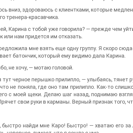
сь вниз, здороваюсь с клиентками, которые медлен
го тренера-красавчика.
ей, Карина с тобой уже говорила? — прежде чем уйти
к или нам придется им отказать.
редложила мне взять еще одну группу. Я скоро сюда
вает батончик, который ему видимо дала Карина.
бо, не хочу, — мотаю головой.
я тут черное перышко прилипло, — улыбаясь, тянет р
что не поняла, где оно там прилипло. Как-то слиш
его с моей щеки. Делаю шаг назад, поднимаю взгля
Прячет свои руки в карманы. Верный признак того, ч
 быстро найди мне Каро! Быстро! — хватаю его за л
сь, наверное, думает, что я сошла с ума.