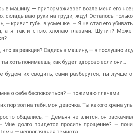
ь в машину, — притормаживает возле меня его нов
о, складываю руки на груди, жду! Осталось тольк
ь, — кривит губы в усмешке. — Я не стал его убивать
я, а я так и стою, хлопаю глазами. Шутит? Мож
ся?
, что за реакция? Садись в машину, — я послушно ид
 ты хоть понимаешь, как будет здорово если они…
 будем их сводить, сами разберутся, ты лучше о
 мне о себе беспокоиться? — пожимаю плечами.
сих пор зол на тебя, моя девочка. Ты какого хрена у
осто общались, — Демьян не злится, он раскачив
 — Мне долго придется просить прощение? — пони
Демы — непроглядная темнота.