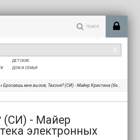
ДЕТСКИЕ
ГИ
ДОМ И СЕМЬЯ
» Бросаешь мне вызов, Тихоня? (СИ) - Майер Кристина (бесплатная библиотека электронных книг .TXT, .FB2) 📗
 (СИ) - Майер
отека электронных