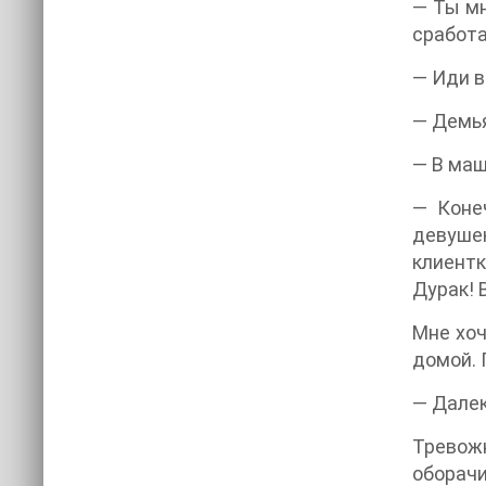
— Ты мн
сработа
— Иди в
— Демь
— В маш
— Коне
девушек
клиентк
Дурак! 
Мне хоч
домой. 
— Далек
Тревож
оборачи