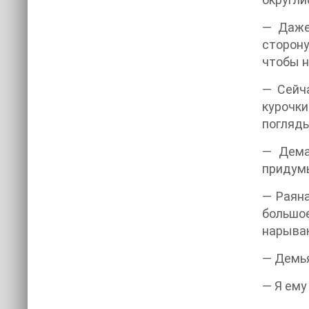
— Даже
сторону
чтобы н
— Сейча
курочк
погляды
— Дема
придум
— Раяна
большо
нарыва
— Демь
— Я ему