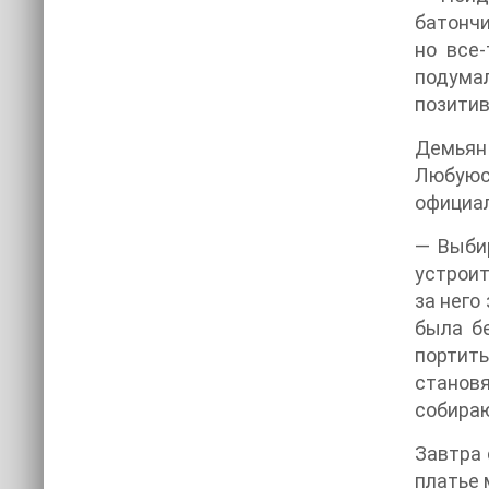
батончи
но все-
подумал
позитив
Демьян
Любуюсь
официал
— Выби
устроит
за него
была бе
портить
становя
собираю
Завтра 
платье 