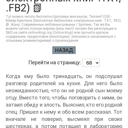
.FB2) 📗
Тут можно читать бесплатно Бросаешь мне вызов, Тихоня? (СИ) -
Майер Кристина (бесплатная библиотека электронных книг .TXT, .FB2)
📗. Жанр: Современные любовные романы / Эротика. Так же Вы
можете читать полную версию (весь текст) онлайн без регистрации и
SMS на сайте online-knigi.org (Online knigi) или прочесть краткое
содержание, предисловие (аннотацию), описание и ознакомиться с
отзывами (комментариями) о произведении.
НАЗАД
Перейти на страницу:
Когда ему было тринадцать, он подслушал
разговор родителей на кухне. Для него было
неожиданностью, что он не родной сын моему
отцу. Вместо того, чтобы поговорить с ними, он
затаил обиду и злость. Выяснил, кто его родной
отец. Пришел к нему и обо всем рассказал. Тот
вначале не поверил, высмеял при своих
шестерках, а потом потащил в лабораторию