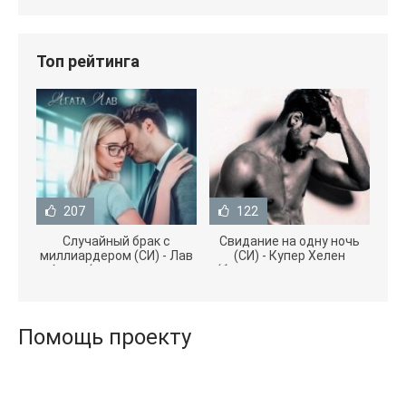
Топ рейтинга
207
122
Случайный брак с
Свидание на одну ночь
миллиардером (СИ) - Лав
(СИ) - Купер Хелен
Агата (полная версия
(бесплатные серии книг
книги TXT) 📗
.txt) 📗
Помощь проекту