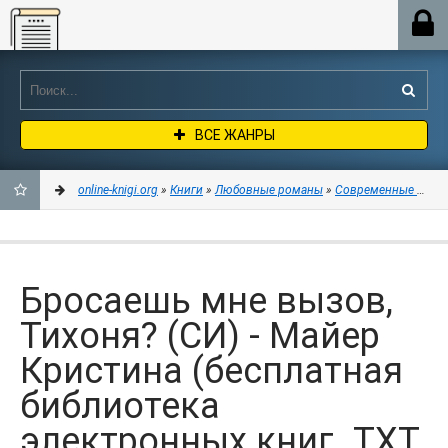
Online-knigi.org
ВСЕ ЖАНРЫ
online-knigi.org
»
Книги
»
Любовные романы
»
Современные любо
ДОБАВИТЬ
В
Бросаешь мне вызов,
ЗАКЛАДКИ
Тихоня? (СИ) - Майер
Кристина (бесплатная
библиотека
электронных книг .TXT,