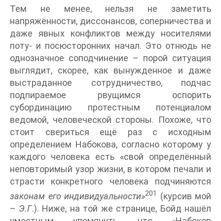
Тем не менее, нельзя не заметить
напряжённости, диссонансов, соперничества и
даже явных конфликтов между носителями
поту- и посюсторонних начал. Это отнюдь не
однозначное соподчинение – порой ситуация
выглядит, скорее, как вынужденное и даже
выстраданное сотрудничество, подчас
подпираемое рвущимся оспорить
субординацию протестным потенциалом
ведомой, человеческой стороны. Похоже, что
стоит свериться ещё раз с исходным
определением Набокова, согласно которому у
каждого человека есть «свой определённый
неповторимый узор жизни, в котором печали и
страсти конкретного человека подчиняются
201
законам его индивидуальности»
(курсив мой
–
Э.Г
.). Ниже, на той же странице, Бойд нашёл
уместным упомянуть, что «Набоков