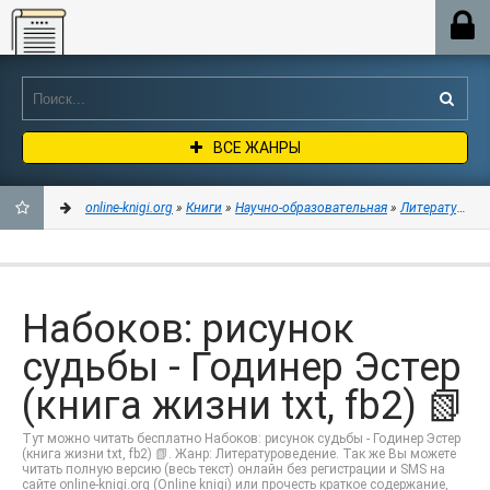
Online-knigi.org
ВСЕ ЖАНРЫ
online-knigi.org
»
Книги
»
Научно-образовательная
»
Литературове
ДОБАВИТЬ
В
Набоков: рисунок
ЗАКЛАДКИ
судьбы - Годинер Эстер
(книга жизни txt, fb2) 📗
Тут можно читать бесплатно Набоков: рисунок судьбы - Годинер Эстер
(книга жизни txt, fb2) 📗. Жанр: Литературоведение. Так же Вы можете
читать полную версию (весь текст) онлайн без регистрации и SMS на
сайте online-knigi.org (Online knigi) или прочесть краткое содержание,