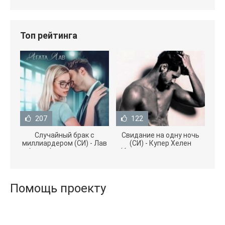
Топ рейтинга
207
122
Случайный брак с
Свидание на одну ночь
миллиардером (СИ) - Лав
(СИ) - Купер Хелен
Агата (полная версия
(бесплатные серии книг
книги TXT) 📗
.txt) 📗
Помощь проекту