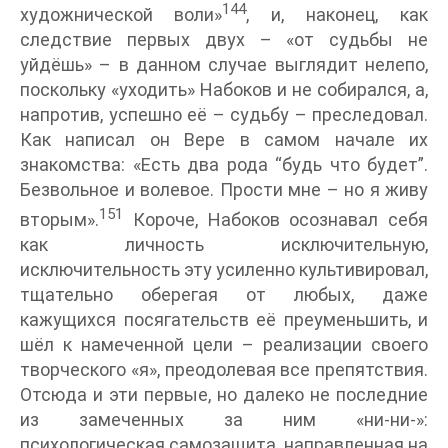
144
художнической воли»
, и, наконец, как
следствие первых двух – «от судьбы не
уйдёшь» – в данном случае выглядит нелепо,
поскольку «уходить» Набоков и не собирался, а,
напротив, успешно её – судьбу – преследовал.
Как написал он Вере в самом начале их
знакомства: «Есть два рода “будь что будет”.
Безвольное и волевое. Прости мне – но я живу
151
вторым».
Короче, Набоков осознавал себя
как личность исключительную,
исключительность эту усиленно культивировал,
тщательно оберегая от любых, даже
кажущихся посягательств её преуменьшить, и
шёл к намеченной цели – реализации своего
творческого «я», преодолевая все препятствия.
Отсюда и эти первые, но далеко не последние
из замеченных за ним «ни-ни-»:
психологическая самозащита, направленная на