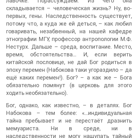
лавочке. Порассуждаем. Из чего она
складывается – человеческая жизнь? Ну, во-
первых, гены. Наследственность существует,
потому что, а куда же ей деться, – как любил
говаривать, незабвенный, на нашей кафедре
этнографии МГУ, профессор антропологии М.Ф.
Нестурх. Дальше – среда, воспитание. Место,
время, обстоятельства… И, если верить
китайской пословице, не дай Бог родиться в
эпоху перемен (Набокова таки угораздило – да
ещё каких перемен!). Бог? – а как же – Бога
обязательно помянут (в церковь для этого
ходить необязательно).
Бог, однако, как известно, – в деталях. Бог
Набокова – тем более: «…индивидуальная
тайна пребывает и не перестаёт дразнить
мемуариста. Ни в среде, ни в
наследственности не могу нащупать тайный