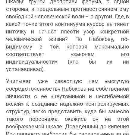
шкалы: грубой деспотией фатума, с одной
стороны, и предельным противостоянием ему
свободной человеческой воли – с другой. Где, в
какой точке этого континуума курсор вытянет
ниточку и начнёт плести узор конкретной
человеческой жизни? По Набокову, по-
видимому в той, которая максимально
соответствует «законам его
индивидуальности» (кто бы их ни
устанавливал).
Учитывая уже известную нам «могучую
сосредоточенность» Набокова на собственной
личности с её «неутомимой и несгибаемой
волей» к созданию надёжно контролируемых
структур, легко представить, куда бы занесло
такого персонажа, окажись он на этой
воображаемой шкале. Доведённый до кипения
Рок попросту выбросил бы своевольника за её