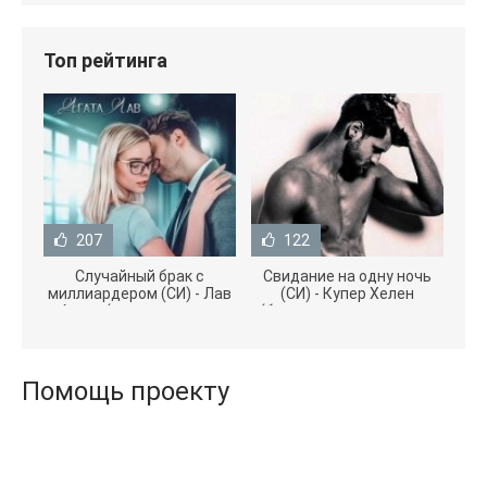
Топ рейтинга
207
122
Случайный брак с
Свидание на одну ночь
миллиардером (СИ) - Лав
(СИ) - Купер Хелен
Агата (полная версия
(бесплатные серии книг
книги TXT) 📗
.txt) 📗
Помощь проекту