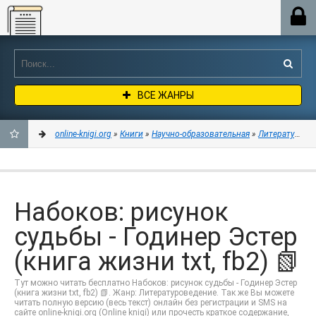
Online-knigi.org
ВСЕ ЖАНРЫ
online-knigi.org
»
Книги
»
Научно-образовательная
»
Литературове
ДОБАВИТЬ
В
Набоков: рисунок
ЗАКЛАДКИ
судьбы - Годинер Эстер
(книга жизни txt, fb2) 📗
Тут можно читать бесплатно Набоков: рисунок судьбы - Годинер Эстер
(книга жизни txt, fb2) 📗. Жанр: Литературоведение. Так же Вы можете
читать полную версию (весь текст) онлайн без регистрации и SMS на
сайте online-knigi.org (Online knigi) или прочесть краткое содержание,