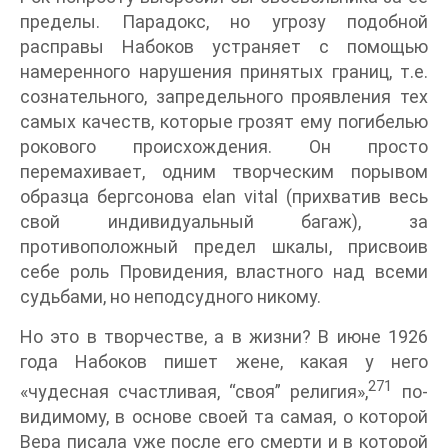
пределы. Парадокс, но угрозу подобной
расправы Набоков устраняет с помощью
намеренного нарушения принятых границ, т.е.
сознательного, запредельного проявления тех
самых качеств, которые грозят ему погибелью
рокового происхождения. Он просто
перемахивает, одним творческим порывом
образца бергсонова elan vital (прихватив весь
свой индивидуальный багаж), за
противоположный предел шкалы, присвоив
себе роль Провидения, властного над всеми
судьбами, но неподсудного никому.
Но это в творчестве, а в жизни? В июне 1926
года Набоков пишет жене, какая у него
271
«чудесная счастливая, “своя” религия»,
по-
видимому, в основе своей та самая, о которой
Вера писала уже после его смерти и в которой