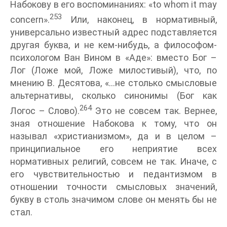
Набокову в его воспоминаниях: «to whom it may
253
concern».
Или, наконец, в нормативный,
универсально известный адрес подставляется
другая буква, и не кем-нибудь, а философом-
психологом Ван Вином в «Аде»: вместо Бог –
Лог (Ложе мой, Ложе милостивый), что, по
мнению В. Десятова, «…не столько смысловые
альтернативы, сколько синонимы (Бог как
264
Логос – Слово).
Это не совсем так. Вернее,
зная отношение Набокова к тому, что он
называл «христианизмом», да и в целом –
принципиальное его неприятие всех
нормативных религий, совсем не так. Иначе, с
его чувствительностью и педантизмом в
отношении точности смысловых значений,
букву в столь значимом слове он менять бы не
стал.