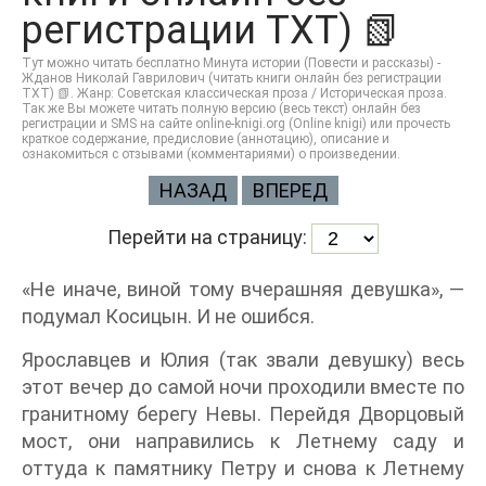
регистрации TXT) 📗
Тут можно читать бесплатно Минута истории (Повести и рассказы) -
Жданов Николай Гаврилович (читать книги онлайн без регистрации
TXT) 📗. Жанр: Советская классическая проза / Историческая проза.
Так же Вы можете читать полную версию (весь текст) онлайн без
регистрации и SMS на сайте online-knigi.org (Online knigi) или прочесть
краткое содержание, предисловие (аннотацию), описание и
ознакомиться с отзывами (комментариями) о произведении.
НАЗАД
ВПЕРЕД
Перейти на страницу:
«Не иначе, виной тому вчерашняя девушка», —
подумал Косицын. И не ошибся.
Ярославцев и Юлия (так звали девушку) весь
этот вечер до самой ночи проходили вместе по
гранитному берегу Невы. Перейдя Дворцовый
мост, они направились к Летнему саду и
оттуда к памятнику Петру и снова к Летнему