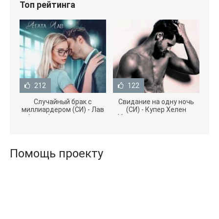
Топ рейтинга
212
122
Случайный брак с
Свидание на одну ночь
миллиардером (СИ) - Лав
(СИ) - Купер Хелен
Агата (полная версия
(бесплатные серии книг
книги TXT) 📗
.txt) 📗
Помощь проекту