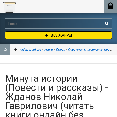
Online-knigi.org
ВСЕ ЖАНРЫ
online-knigi.org
»
Книги
»
Проза
»
Советская классическая проза
» 
ДОБАВИТЬ
В
Минута истории
ЗАКЛАДКИ
(Повести и рассказы) -
Жданов Николай
Гаврилович (читать
книги онлайн без