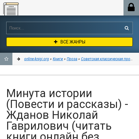
Online-knigi.org
ВСЕ ЖАНРЫ
online-knigi.org
»
Книги
»
Проза
»
Советская классическая проза
» 
ДОБАВИТЬ
В
Минута истории
ЗАКЛАДКИ
(Повести и рассказы) -
Жданов Николай
Гаврилович (читать
книги онлайн без