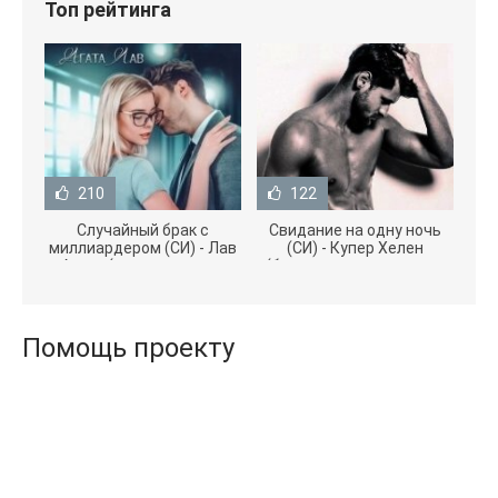
Топ рейтинга
210
122
Случайный брак с
Свидание на одну ночь
миллиардером (СИ) - Лав
(СИ) - Купер Хелен
Агата (полная версия
(бесплатные серии книг
книги TXT) 📗
.txt) 📗
Помощь проекту