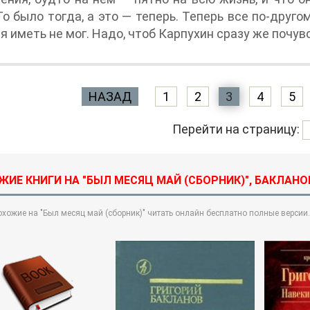
То было тогда, а это — теперь. Теперь все по-друг
я иметь не мог. Надо, чтоб Карпухин сразу же почув
НАЗАД
1
2
3
4
5
Перейти на страницу:
ЖИЕ КНИГИ НА "БЫЛ МЕСЯЦ МАЙ (СБОРНИК)", БАКЛАНО
охожие на "Был месяц май (сборник)" читать онлайн бесплатно полные версии.