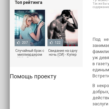
Тут можно ч
Топ рейтинга
Так же Вы м
содержание
Под не
207
122
занимае
Случайный брак с
Свидание на одну
фамилию
миллиардером
ночь (СИ) - Купер
уж девя
(СИ) - Лав Агата
Хелен
(полная версия
(бесплатные
в газет
книги TXT) 📗
серии книг .txt) 📗
единым 
Помощь проекту
Встрети
В некро
добрых
действи
заслуги