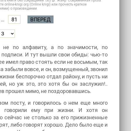
ть книги без сокращений .txt) 📗. Жанр: Современная проза.
online-knigi.org (Online knigi) или прочесть краткое
иями) о произведении.
...
81
ВПЕРЕД
 не по алфавиту, а по значимости, по
подписи. И тут вышли свои обиды: чью-то
е имел право стоять если не восьмым, так
 забыли вовсе, и он, возмущенный, звонил
т жизни беспорочно отдал району, и пусть ни
, но уж это, это хотя бы он заслужил!..
ев прошел мимо, не поздоровавшись.
вом посту, и говорилось о нем еще много
е говорили ему при жизни. И хотя он
о сейчас не столько за его прижизненные
орят, либо говорят хорошо. Дело было еще и