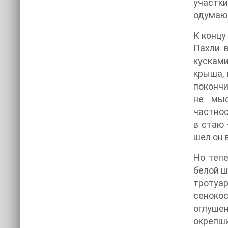
участки
одумают
К концу
Пахли в
кусками
крыша, 
покончи
не мыс
частнос
в стаю 
шел он 
Но тепе
белой ш
тротуар
сенокос
оглуше
окрепши