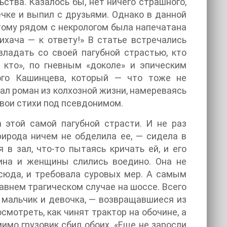
ства. Казалось бы, нет ничего страшного,
чке и выпил с друзьями. Однако в данной
отому рядом с некрологом была напечатана
хача — к ответу!» В статье встречались
владать со своей пагубной страстью, кто
 кто», по гневным «доколе» и эпическим
ого Кашинцева, который — что тоже не
ал роман из колхозной жизни, намереваясь
свои стихи под псевдонимом.
 этой самой пагубной страсти. И не раз
рирода ничем не обделила ее, — сидела в
 в зал, что-то пытаясь кричать ей, и его
ина и женщины слились воедино. Она не
тсюда, и требовала суровых мер. А самым
авнем трагическом случае на шоссе. Всего
 мальчик и девочка, — возвращавшиеся из
мотреть, как чинят трактор на обочине, а
имо грузовик сбил обоих. «Еще не заросли