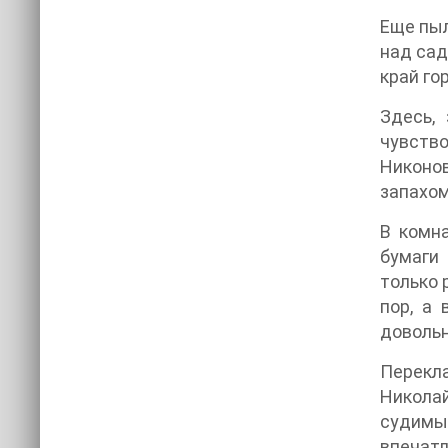
Еще пыл
над сад
край го
Здесь,
чувство
Никоно
запахом
В комна
бумаги
только 
пор, а 
довольн
Перекла
Никола
судимый
впечатл