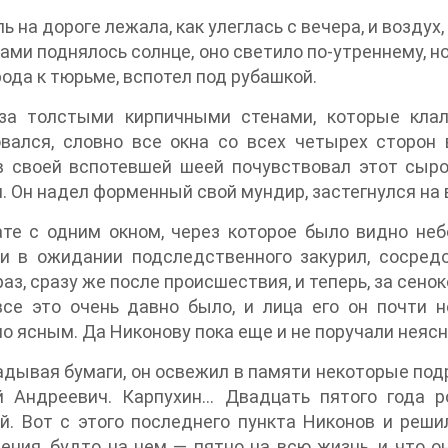
ь на дороге лежала, как улеглась с вечера, и воздух
ами поднялось солнце, оно светило по-утреннему, но
рода к тюрьме, вспотел под рубашкой.
 за толстыми кирпичными стенами, которые клал
вался, словно все окна со всех четырех сторон 
в своей вспотевшей шеей почувствовал этот сыр
. Он надел форменный свой мундир, застегнулся на 
те с одним окном, через которое было видно неб
 и в ожидании подследственного закурил, сосред
раз, сразу же после происшествия, и теперь, за сено
все это очень давно было, и лица его он почти 
о ясным. Да Никонову пока еще и не поручали неясн
дывая бумаги, он освежил в памяти некоторые подр
й Андреевич. Карпухин… Двадцать пятого года р
. Вот с этого последнего пункта Никонов и реши
ения, будто на нем — пятно на всю жизнь, и что он