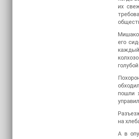
их све
требов
общест
Мишаков
его сид
каждый 
колхозо
голубой
Похоро
обходил
пошли 
управил
Разъезж
на хлеб
А в оп