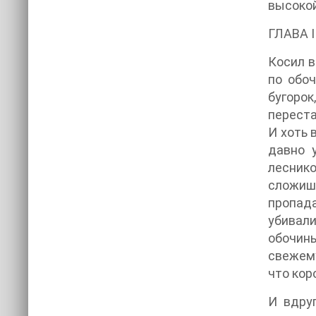
высокой
ГЛАВА II
Косил в
по обоч
бугоро
переста
И хоть 
давно 
леснико
сложишь
пропада
убивали
обочины
свежему
что кор
И вдру