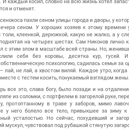
. И каждый косил, словно на всю жизнь хотел запас
ся и отменят.
 сенокоса пахли сеном улицы города и дворы, у кото
ечера сеном. У хороших хозяев к этому времени 
 толи, клеенкой, дерюжкой, какую не жалко, а у 
поднятая на четырех шестах. Сам Никонов лично ко
л с этим злом в масштабе всей страны. Но, женившис
лили себя без коровы, десятка кур, гусей. 
обственническую психологию, садилась семья за од
— лай, не лай, а хвостом виляй. Каждое утро, когд
вместе с тестем косить, понукаемый взглядом жены
рь все это, слава богу, было позади и на отдале
ляпе из соломки, с портфелем в загорелой руке, пер
у, протоптанному в траве у заборов, мимо лавоч
е у него болело все тело, привыкшее за зиму к 
нный усталостью. Но сейчас, похудевший и заго
й мускул, чувствовал под рубашкой стянутую загар