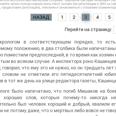
итать бесплатно Был месяц май (сборник) - Бакланов Григорий Яковлевич (чита
ожете читать полную версию (весь текст) онлайн без регистрации и SMS на сайте 
, предисловие (аннотацию), описание и ознакомиться с отзывами (комментар
НАЗАД
1
2
3
4
5
Перейти на страницу:
крологом в соответствующем порядке, то есть
мому положению, в два столбика были напечатаны 
 поместили предпоследней, в то время как хозяин е
тым во всяком случае. А инспектора роно Кашинцева
у, говорил, что ему это не нужно, но он тридцать ле
словом не отметили его пятидесятилетний юбилей
в в тот же день на улице редактора газеты, Кашинц
логе было напечатано, что погиб Мишаков на бое
, хороших слов, которые почему-то никогда н
тельно был человек хороший и добрый, хвалили ег
 и не потому даже, что о мертвых либо вовсе не гов