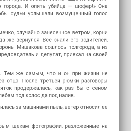
о города. И опять убийца — шофер!» Она
чтобы судьи услышали возмущенный голос
ечко, случайно занесенное ветром, корни
да же вернулся. Все знали его родителей,
хороны Мишакова сошлось полгорода, а из
председатель и депутат, приехал на своей
а. Тем же самым, что и он при жизни не
без отца. После третьей рюмки разговоры
яток продержалась, как раз бы с сеном
лебам под колос да под налив.
илась за машинами пыль, ветер относил ее
рым щекам фотографии, разложенные на