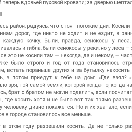
 теперь вдовьей пуховой кровати; за дверью шептал
I
есь район, радуясь, что стоят погожие дни. Косили 
инам дорог, где никто не ходит и не ездит, в р
к, каждую кочку. Были, правда, сенокосы у лес
ивалась и гибла, были сенокосы у реки, но у леса —
все это не косили там — некогда, да и некому, — ча
уже было строго и год от года становилось стр
м, встать пораньше других и за бутылку накосить 
, а потом приедут к тебе на дом: «Где взял?..»
ло зря, той самой земли, которой когда-то, когда н
сь, брат с братом не могли поделить, если посчитат
, где косить хотя и не было вот так прямо разреше
 человеку дивно покажется. Но и их хватало, если
ов в городе становилось все меньше.
г в этом году разрешили косить. Да не только р