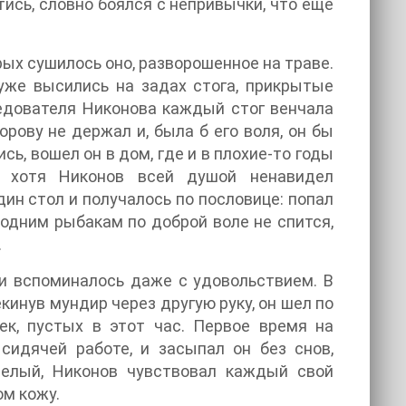
тись, словно боялся с непривычки, что еще
рых сушилось оно, разворошенное на траве.
уже высились на задах стога, прикрытые
следователя Никонова каждый стог венчала
рову не держал и, была б его воля, он бы
ь, вошел он в дом, где и в плохие-то годы
И хотя Никонов всей душой ненавидел
ин стол и получалось по пословице: попал
а одним рыбакам по доброй воле не спится,
.
нии вспоминалось даже с удовольствием. В
екинув мундир через другую руку, он шел по
ек, пустых в этот час. Первое время на
сидячей работе, и засыпал он без снов,
релый, Никонов чувствовал каждый свой
ом кожу.