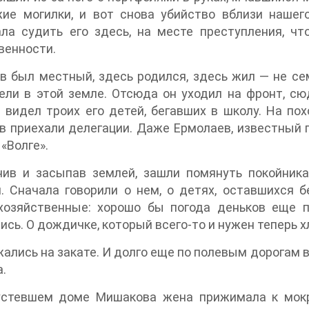
жие могилки, и вот снова убийство вблизи нашег
ала судить его здесь, на месте преступления, 
венности.
 был местный, здесь родился, здесь жил — не сем
ели в этой земле. Отсюда он уходил на фронт, сю
видел троих его детей, бегавших в школу. На по
в приехали делегации. Даже Ермолаев, известный 
 «Волге».
нив и засыпав землей, зашли помянуть покойник
. Сначала говорили о нем, о детях, оставшихся 
хозяйственные: хорошо бы погода деньков еще п
ись. О дождичке, который всего-то и нужен теперь х
ались на закате. И долго еще по полевым дорогам в
а.
устевшем доме Мишакова жена прижимала к мок