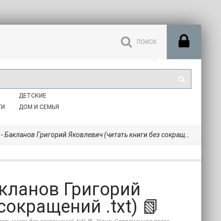
ДЕТСКИЕ
ГИ
ДОМ И СЕМЬЯ
акланов Григорий Яковлевич (читать книги без сокращений .txt) 📗
акланов Григорий
сокращений .txt) 📗