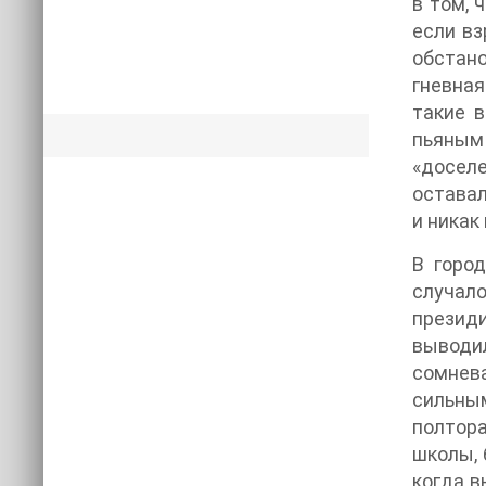
в том, 
если вз
обстано
гневная
такие в
пьяным 
«досел
оставал
и никак
В горо
случало
президи
выводи
сомнева
сильным
полтора
школы, 
когда в