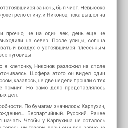
, отстоявшийся за ночь, был чист. Невысоко
 уже грело спину, и Никонов, пока вышел на
и прочно, не на один век, день еще не
выходили на север. После улицы, солнца
оватый воздух с устоявшимся плесенным
все пуговицы.
о в клеточку, Никонов разложил на столе
оточиваясь. Шофера этого он видел один
косом, казалось, не две недели прошли с тех
не помнил. Но само дело представлялось
ых дел.
обности. По бумагам значилось: Карпухин,
ождения… Беспартийный. Русский. Ранее
л начать. Чтобы у Карпухина не осталось
 теперь ни говори, веры ему все равно не