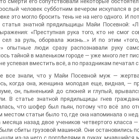
что смерти его сопутствовали некоторые обстоятель
рослый человек субботним вечером искупался в ре
вке это могло бросить тень не на него одного. И п
 статья знатной прядильщицы Майи Посевной: «Ли
ыражения: «Преступная рука того, кто не смог со
сел за руль, оборвала жизнь…» И по этим «того,
е» опытные люди сразу распознавали руку сам
ось тайной в маленьком городе — уже много лет пис
 не успевая вместить всё, а по праздникам печатал 
де все знали, что у Майи Посевной муж — жертва
сь, когда она, женщина молодая еще, видная, — п
уме, он, пьяненький до слюней и глупый, врывался
ли. В статье знатной прядильщицы гнев граждан
лась, что шофер был пьян, потому что всё зло о
 местом статьи было то, где она напоминала о нед
 месяца назад двое учеников четвертого класса —
были сбиты грузовой машиной. Они остановились пос
ышли из-за него с портфелями в руках, мчавшийся м