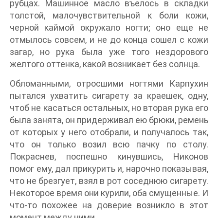
рубцах. Машинное масло въелось в складки
толстой, малочувствительной к боли кожи,
черной каймой окружало ногти; оно еще не
отмылось совсем, и не до конца сошел с кожи
загар, но рука была уже того нездорового
желтого оттенка, какой возникает без солнца.
Обломанными, отросшими ногтями Карпухин
пытался ухватить сигарету за краешек, одну,
чтоб не касаться остальных, но вторая рука его
была занята, он придерживал ею брюки, ремень
от которых у него отобрали, и получалось так,
что он только возил всю пачку по столу.
Покраснев, поспешно кинувшись, Никонов
помог ему, дал прикурить и, нарочно показывая,
что не брезгует, взял в рот соседнюю сигарету.
Некоторое время они курили, оба смущенные. И
что-то похожее на доверие возникло в этот
момент между ними.