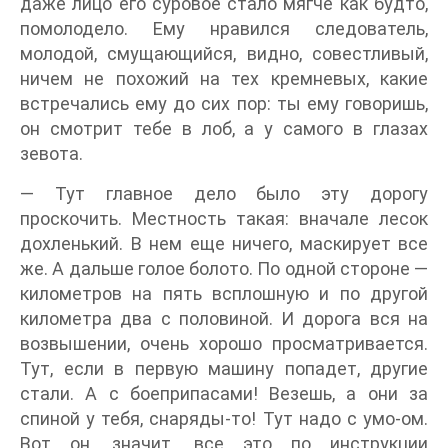
даже лицо его суровое стало мягче как будто,
помолодело. Ему нравился следователь,
молодой, смущающийся, видно, совестливый,
ничем не похожий на тех кремневых, какие
встречались ему до сих пор: ты ему говоришь,
он смотрит тебе в лоб, а у самого в глазах
зевота.
— Тут главное дело было эту дорогу
проскочить. Местность такая: вначале лесок
дохленький. В нем еще ничего, маскирует все
же. А дальше голое болото. По одной стороне —
километров на пять всплошную и по другой
километра два с половиной. И дорога вся на
возвышении, очень хорошо просматривается.
Тут, если в первую машину попадет, другие
стали. А с боеприпасами! Везешь, а они за
спиной у тебя, снаряды-то! Тут надо с умо-ом.
Вот он, значит, все это по инструкции