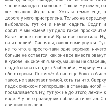
часов команда по колонне. Пошли! Ну немец, он
же слышал. Ждал нас. Хоть и темно еще, а
дорога у него пристрелена. Только на середину
выбрались, тут он и начал садить. Содит и
содит. А мы жмем! Тут дело такое: проскочить!
Ка-ак рванет впереди! Враз все осветило. Ну,
он и ввалил!.. Снаряды, они ж сами рвутся. Тут
не то что, а просто-таки одна воронка, ничего
больше не остается, как они все вместе рванут
в кузове. Выскочил я, вижу, машины не спасешь,
людей спасать надо. «Разбегайся, — кричу, — по
обе стороны! Ложись!» А оно еще болото было
такое, не замерзает зимой, хоть ты что. Сверху
ледок снежком припорошен, а станешь ногой —
проваливается. Ну, тут уж не до этого, лежим к
воде. А у него разведчик поблизости летал. Он
авиацию и вызвал.