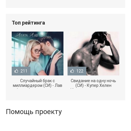
Топ рейтинга
211
122
Случайный брак с
Свидание на одну ночь
миллиардером (СИ) - Лав
(СИ) - Купер Хелен
Агата (полная версия
(бесплатные серии книг
книги TXT) 📗
.txt) 📗
Помощь проекту