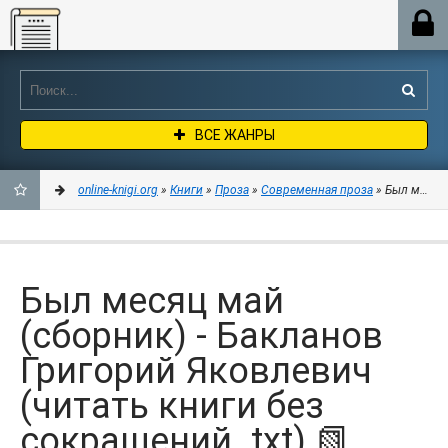
Online-knigi.org
ВСЕ ЖАНРЫ
online-knigi.org
»
Книги
»
Проза
»
Современная проза
» Был месяц 
ДОБАВИТЬ
В
Был месяц май
ЗАКЛАДКИ
(сборник) - Бакланов
Григорий Яковлевич
(читать книги без
сокращений .txt) 📗