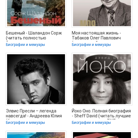
Бешеный - Шаландон Сорж
Моя настоящая жизнь -
(читать полностью
Табаков Олег Павлович
бесплатно хорошие книги
(книги онлайн полные
Биографии и мемуары
Биографии и мемуары
TXT, FB2) 📗
версии .txt,
Элвис Пресли – легенда
Йоко Оно. Полная биография
навсегда! - Андреева Юлия
- Sheff David (читать лучшие
(бесплатные полные книги
читаемые книги .TXT,
Биографии и мемуары
Биографии и мемуары
.TXT,