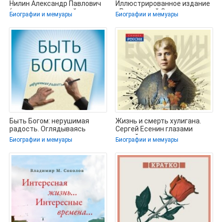
Нилин Александр Павлович
Иллюстрированное издание
(читать книги онлайн
- Радзинский Эдвард
Биографии и мемуары
Биографии и мемуары
(читаем книги онлайн
Быть Богом: нерушимая
Жизнь и смерть хулигана.
радость. Оглядываясь
Сергей Есенин глазами
назад: два
друзей и врагов -
Биографии и мемуары
Биографии и мемуары
автобиографических эссе -
Замостьянов