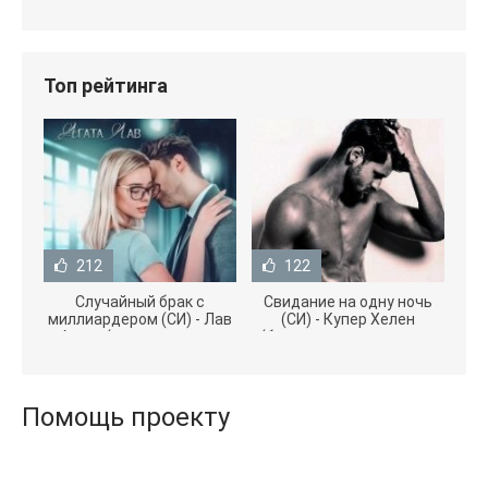
Топ рейтинга
212
122
Случайный брак с
Свидание на одну ночь
миллиардером (СИ) - Лав
(СИ) - Купер Хелен
Агата (полная версия
(бесплатные серии книг
книги TXT) 📗
.txt) 📗
Помощь проекту