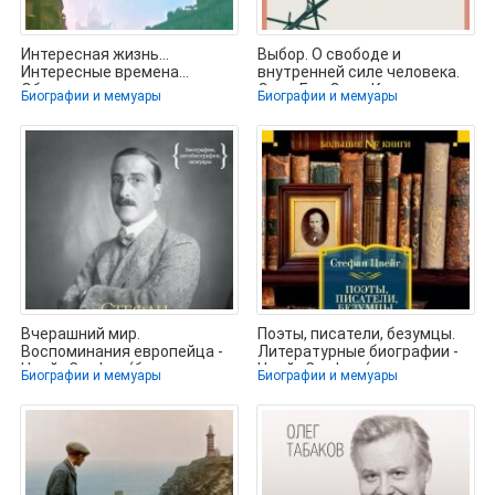
Интересная жизнь…
Выбор. О свободе и
Интересные времена…
внутренней силе человека.
Общественно-
Эдит Ева Эгер. Кратко -
Биографии и мемуары
Биографии и мемуары
биографические, почти
Вчерашний мир.
Поэты, писатели, безумцы.
Воспоминания европейца -
Литературные биографии -
Цвейг Стефан (бесплатные
Цвейг Стефан (лучшие книги
Биографии и мемуары
Биографии и мемуары
книги полный