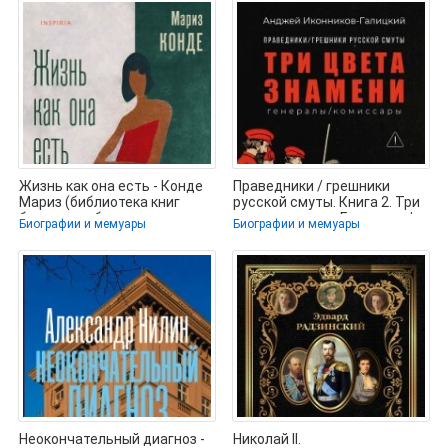
Жизнь как она есть - Конде
Праведники / грешники
Мариз (библиотека книг
русской смуты. Книга 2. Три
бесплатно без регистрации
цвета знамени: Генералы /
Биографии и мемуары
Биографии и мемуары
Неокончательный диагноз -
Николай II.