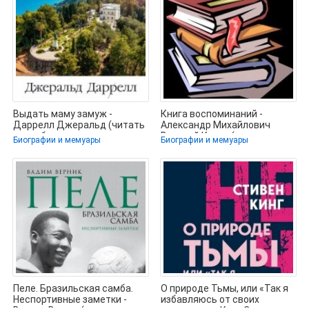
Выдать маму замуж -
Книга воспоминаний -
Даррелл Джеральд (читать
Александр Михайлович
книги бесплатно полные
Великий Князь (лучшие
Биографии и мемуары
Биографии и мемуары
версии
книги читать
Пеле. Бразильская самба.
О природе Тьмы, или «Так я
Неспортивные заметки -
избавляюсь от своих