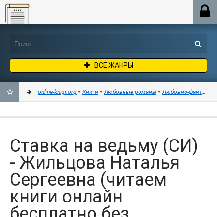
Online-knigi.org
ВСЕ ЖАНРЫ
online-knigi.org
»
Книги
»
Любовные романы
»
Любовно-фантастич
ДОБАВИТЬ
В
Ставка на ведьму (СИ)
ЗАКЛАДКИ
- Жильцова Наталья
Сергеевна (читаем
книги онлайн
бесплатно без