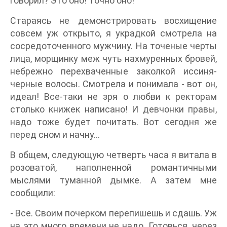
говорил? Это оно! Точно оно!
Стараясь не демонстрировать восхищение
совсем уж открыто, я украдкой смотрела на
сосредоточенного мужчину. На точеные черты
лица, морщинку меж чуть нахмуренных бровей,
небрежно перехваченные заколкой иссиня-
черные волосы. Смотрела и понимала - вот он,
идеал! Все-таки не зря о любви к ректорам
столько книжек написано! И девчонки правы,
надо тоже будет почитать. Вот сегодня же
перед сном и начну…
В общем, следующую четверть часа я витала в
розоватой, наполненной романтичными
мыслями туманной дымке. А затем мне
сообщили:
- Все. Своим почерком перепишешь и сдашь. Уж
на это много времени не надо. Готовься, через