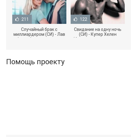
211
122
Случайный брак с
Свидание на одну ночь
миллиардером (СИ) - Лав
(СИ) - Купер Хелен
Агата (полная версия
(бесплатные серии книг
книги TXT) 📗
.txt) 📗
Помощь проекту