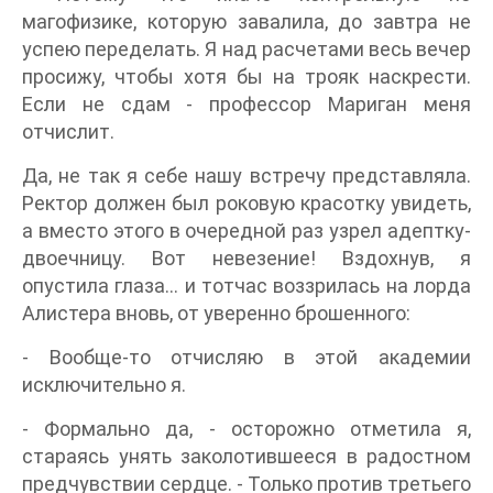
магофизике, которую завалила, до завтра не
успею переделать. Я над расчетами весь вечер
просижу, чтобы хотя бы на трояк наскрести.
Если не сдам - профессор Мариган меня
отчислит.
Да, не так я себе нашу встречу представляла.
Ректор должен был роковую красотку увидеть,
а вместо этого в очередной раз узрел адептку-
двоечницу. Вот невезение! Вздохнув, я
опустила глаза… и тотчас воззрилась на лорда
Алистера вновь, от уверенно брошенного:
- Вообще-то отчисляю в этой академии
исключительно я.
- Формально да, - осторожно отметила я,
стараясь унять заколотившееся в радостном
предчувствии сердце. - Только против третьего