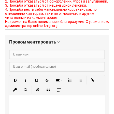
2. Просьба отказаться от оскорблений, угроз и запугиваний.
3. Просьба отказаться от нецензурной лексики.
4. Просьба вести себя максимально корректно как по
отношению к авторам, так и по отношению к другим
читателям и их комментариям.
Надеемся на Ваше понимание и благоразумие. С уважением,
администратор online-knigi.org
Прокомментировать
Полужирный
Курсив
Подчеркнутый
Зачеркнутый
Выравнивание
Нумерованный списо
Маркированный
Вставить
Вставить защищенную ссылку
Вставить смайлик
Вставка скрытого текста
Вставка цитаты
Вставка спойлера