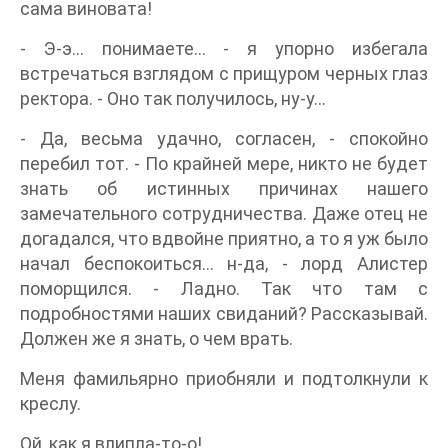
сама виновата!
- Э-э… понимаете… - я упорно избегала
встречаться взглядом с прищуром черных глаз
ректора. - Оно так получилось, ну-у…
- Да, весьма удачно, согласен, - спокойно
перебил тот. - По крайней мере, никто не будет
знать об истинных причинах нашего
замечательного сотрудничества. Даже отец не
догадался, что вдвойне приятно, а то я уж было
начал беспокоиться… н-да, - лорд Алистер
поморщился. - Ладно. Так что там с
подробностями наших свиданий? Рассказывай.
Должен же я знать, о чем врать.
Меня фамильярно приобняли и подтолкнули к
креслу.
Ой, как я влипла-то-о!