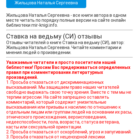
Жильцова Наталья Сергеевна
Жильцова Наталья Сергеевна - все книги автора в одном
месте читать по порядку полные версии на сайте онлайн
библиотеки mir-knigi.info.
Ставка на ведьму (СИ) отзывы
Отзывы читателей о книге Ставка на ведьму (СИ), автор:
Жильцова Наталья Сергеевна. Читайте комментарии и
мнения людей о произведении.
Уважаемые читатели и просто посетители нашей
библиотеки! Просим Вас придерживаться определенных
правил при комментировании литературных
произведений.
1. Просьба отказаться от дискриминационных
высказываний. Мы защищаем право наших читателей
свободно выражать свою точку зрения. Вместе с тем мы не
терпим агрессии. На сайте запрещено оставлять
комментарий, который содержит унизительные
высказывания или призывы к насилию по отношению к
отдельным лицам или группам людей на основании их расы,
этнического происхождения, вероисповедания,
недееспособности, пола, возраста, статуса ветерана,
касты или сексуальной ориентации.
2. Просьба отказаться от оскорблений, угроз и запугиваний.
3. Просьба отказаться от нецензурной лексики.