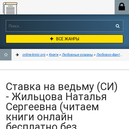
Online-knigi.org
ВСЕ ЖАНРЫ
online-knigi.org
»
Книги
»
Любовные романы
»
Любовно-фантастич
ДОБАВИТЬ
В
Ставка на ведьму (СИ)
ЗАКЛАДКИ
- Жильцова Наталья
Сергеевна (читаем
книги онлайн
бесплатно без