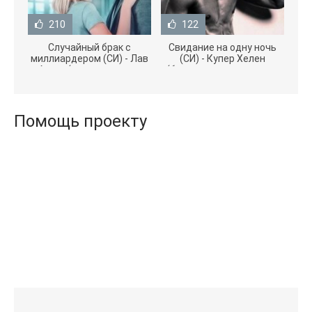
210
122
Случайный брак с
Свидание на одну ночь
миллиардером (СИ) - Лав
(СИ) - Купер Хелен
Агата (полная версия
(бесплатные серии книг
книги TXT) 📗
.txt) 📗
Помощь проекту