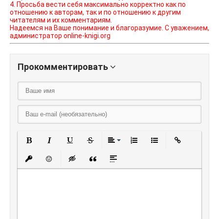
4. Просьба вести себя максимально корректно как по
отношению к авторам, так и по отношению к другим
читателям и их комментариям.
Надеемся на Ваше понимание и благоразумие. С уважением,
администратор online-knigi.org
Прокомментировать
Полужирный
Курсив
Подчеркнутый
Зачеркнутый
Выравнивание
Нумерованный списо
Маркированный
Вставить
Вставить защищенную ссылку
Вставить смайлик
Вставка скрытого текста
Вставка цитаты
Вставка спойлера